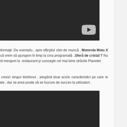
formaţii .De exemplu , spre sfârşitul zilei de muncă ,
Motorola Moto X
 dacă vrem să ajungem în timp la cina programată
.Sferă de cristal ?
Nu
oră mergem la restaurant şi cunoaşte cel mai bine străzile Planetei .
creezi singur telefonul , alegând doar acele caracteristici pe care le
ale , dar se prea poate să se bucure de succes la utilizatori .