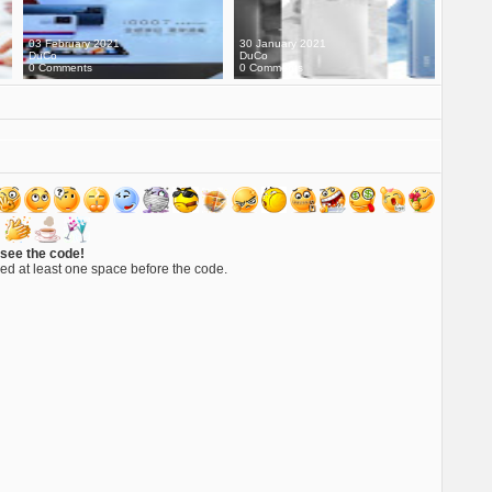
03 February 2021
30 January 2021
DuCo
DuCo
0 Comments
0 Comments
 see the code!
ed at least one space before the code.