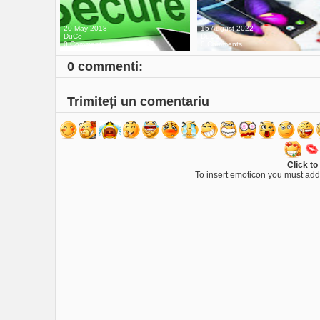
20 May 2018
15 August 2022
DuCo
DuCo
0 Comments
0 Comments
0 commenti:
Trimiteți un comentariu
Click to
To insert emoticon you must add