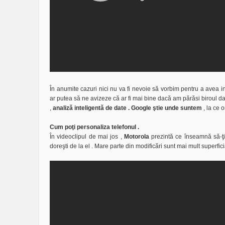
În anumite cazuri nici nu va fi nevoie să vorbim pentru a avea in
ar putea să ne avizeze că ar fi mai bine dacă am părăsi biroul
,
analiză inteligentă de date . Google ştie unde suntem
, la ce 
Cum poţi personaliza telefonul .
În videoclipul de mai jos ,
Motorola
prezintă ce înseamnă să-ţi 
doreşti de la el . Mare parte din modificări sunt mai mult superfici