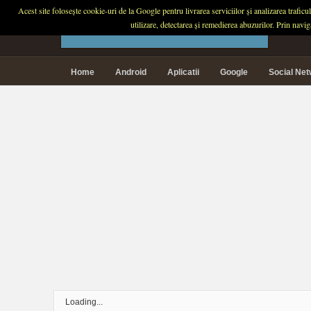
Acest site folosește cookie-uri de la Google pentru livrarea serviciilor și analizarea trafic
PLANETA TECH
utilizare, detectarea și remedierea abuzurilor. Prin navi
Home
Android
Aplicatii
Google
Social Ne
Loading...