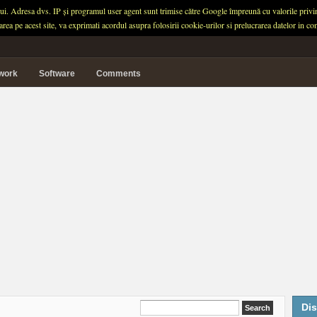
ului. Adresa dvs. IP și programul user agent sunt trimise către Google împreună cu valorile privind 
garea pe acest site, va exprimati acordul asupra folosirii cookie-urilor si prelucrarea datelor in
twork
Software
Comments
Dis