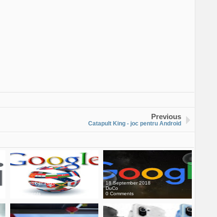
Previous
Catapult King - joc pentru Android
20 November 2018
18 September 2018
DuCo
DuCo
0 Comments
0 Comments