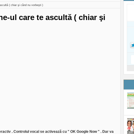
cultă ( chiar şi când nu vorbeşti )
-ul care te ascultă ( chiar şi
eractiv . Controlul vocal se activează cu " OK Google Now " . Dar va