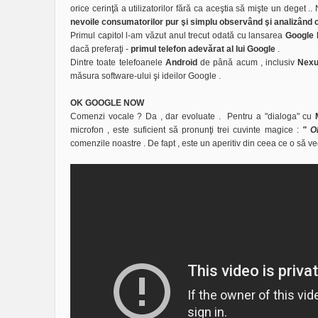
orice cerinţă a utilizatorilor fără ca aceştia să mişte un deget .
nevoile consumatorilor pur şi simplu observând şi analizând 
Primul capitol l-am văzut anul trecut odată cu lansarea
Google
dacă preferaţi -
primul telefon adevărat al lui Google
.
Dintre toate telefoanele
Android
de până acum , inclusiv
Nex
măsura software-ului şi ideilor Google .
OK GOOGLE NOW
Comenzi vocale ? Da , dar evoluate . Pentru a "dialoga" cu
microfon , este suficient să pronunţi trei cuvinte magice :
" O
comenzile noastre . De fapt , este un aperitiv din ceea ce o să 