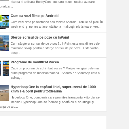
placea si aplicatia BuddyCon , cu care puteti realiza avatare
nalizat...
Cum sa vezi filme pe Android
Cum vezi filme pe telefoane sau tablete Android Trebuie să pleci în
week end şi pentru a face călătoria mai puţin plictisitoare, vre...
Şterge scrisul de pe poze cu InPaint
Cum să ştergi scrisul de pe o poză . InPaint este una dintre cele
mai bune soluţii pentru a şterge scrisul de pe poze . Este vorba
desp...
Programe de modificat vocea
Cauţi un program de schimbat vocea ? Mai jos vei găsi cele mai
bune programe de modificat vocea . SpoofAPP SpoofApp este o
aplicaţ...
Hyperloop One la capătul liniei, super-trenul de 1000
km/h s-a oprit pentru totdeauna
Hyperloop One, compania care promitea transportul viitorului se
inchide Hyperloop One se închide și odată cu el se stinge și
anța de a p...