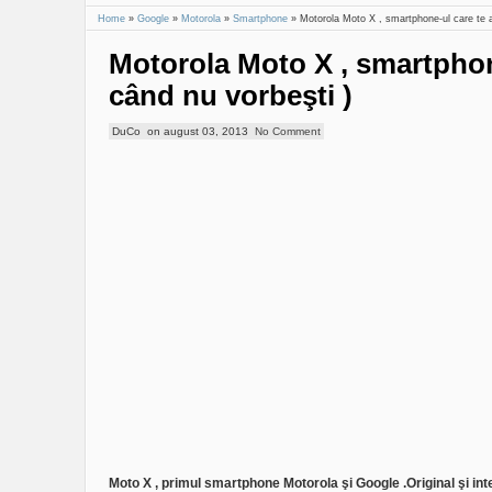
Home
»
Google
»
Motorola
»
Smartphone
»
Motorola Moto X , smartphone-ul care te as
Motorola Moto X , smartphone
când nu vorbeşti )
DuCo
on
august 03, 2013
No Comment
Moto X , primul smartphone Motorola şi Google .Original şi int