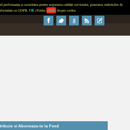
performanța și securitatea pentru asigurarea calității serviciului, generarea statisticilor de
About
Contact
Advertise
Usage
 conformitate cu GDPR.
OK
| Pentru
+Info
despre cookie
tribuie si Aboneaza-te la Feed