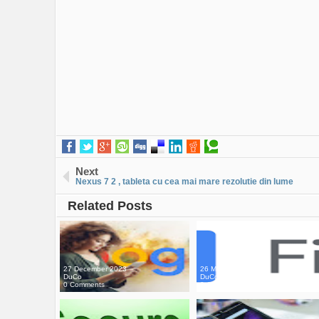
Next
Nexus 7 2 , tableta cu cea mai mare rezolutie din lume
Related Posts
27 December 2023
26 May 2020
DuCo
DuCo
0 Comments
0 Comments