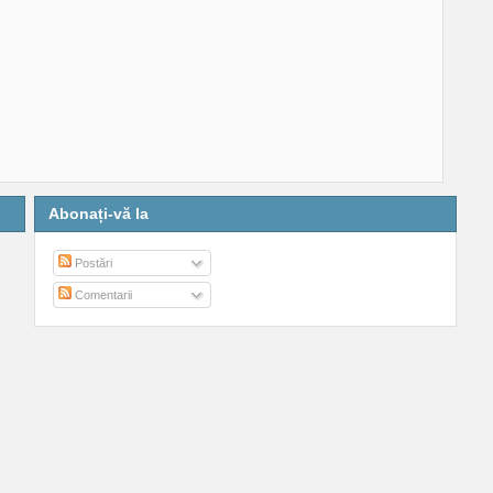
Abonați-vă la
Postări
Comentarii