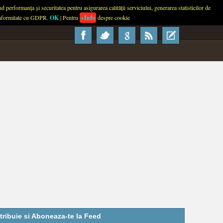
performanța și securitatea pentru asigurarea calității serviciului, generarea statisticilor de
About
Contact
Advertise
Usage
 conformitate cu GDPR.
OK
| Pentru
+Info
despre cookie
tribuie si Aboneaza-te la Feed