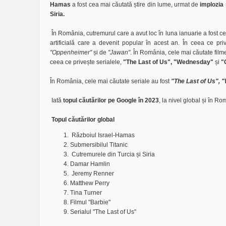
Hamas
a fost cea mai căutată știre din lume, urmat de
implozia 
Siria.
În România, cutremurul care a avut loc în luna ianuarie a fost ce
artificială care a devenit popular în acest an. În ceea ce pri
"Oppenheimer"
și de
"Jawan"
. În România, cele mai căutate film
ceea ce privește serialele,
"The Last of Us",
"Wednesday"
și
"
În România, cele mai căutate seriale au fost
"The Last of Us", 
Iată
topul căutărilor pe Google în 2023
, la nivel global și în R
Topul căutărilor global
Războiul Israel-Hamas
Submersibilul Titanic
Cutremurele din Turcia și Siria
Damar Hamlin
Jeremy Renner
Matthew Perry
Tina Turner
Filmul "Barbie"
Serialul "The Last of Us"