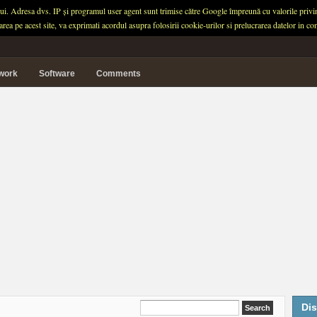
ului. Adresa dvs. IP și programul user agent sunt trimise către Google împreună cu valorile privind 
garea pe acest site, va exprimati acordul asupra folosirii cookie-urilor si prelucrarea datelor in
twork
Software
Comments
Dis