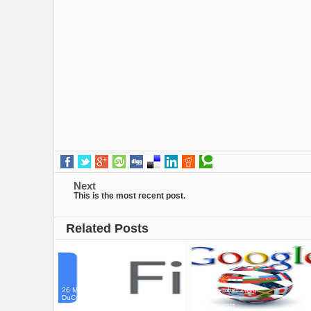
Next
This is the most recent post.
Related Posts
26 May 2020
20 November 2018
DuCo
DuCo
0 Comments
0 Comments