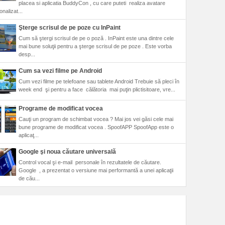
placea si aplicatia BuddyCon , cu care puteti realiza avatare
nalizat...
Şterge scrisul de pe poze cu InPaint
Cum să ştergi scrisul de pe o poză . InPaint este una dintre cele
mai bune soluţii pentru a şterge scrisul de pe poze . Este vorba
desp...
Cum sa vezi filme pe Android
Cum vezi filme pe telefoane sau tablete Android Trebuie să pleci în
week end şi pentru a face călătoria mai puţin plictisitoare, vre...
Programe de modificat vocea
Cauţi un program de schimbat vocea ? Mai jos vei găsi cele mai
bune programe de modificat vocea . SpoofAPP SpoofApp este o
aplicaţ...
Google şi noua căutare universală
Control vocal şi e-mail personale în rezultatele de căutare.
Google , a prezentat o versiune mai performantă a unei aplicaţii
de cău...