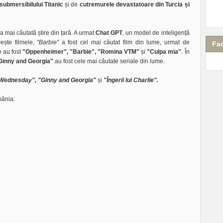
submersibilului Titanic
și de
cutremurele devastatoare din Turcia și
a mai căutată știre din țară. A urmat
Chat GPT
, un model de inteligență
vește filmele,
"Barbie"
a fost cel mai căutat film din lume, urmat de
Fa
e au fost
"Oppenheimer", "Barbie", "Romina VTM"
și
"Culpa mia"
. În
Ginny and Georgia"
au fost cele mai căutate seriale din lume.
"Wednesday", "Ginny and Georgia"
și
"Îngerii lui Charlie".
omânia: