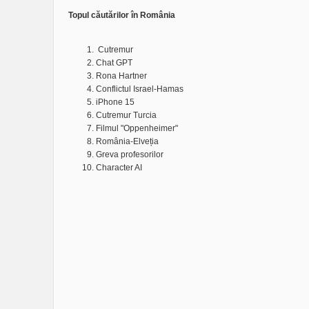
Topul căutărilor în România
Cutremur
Chat GPT
Rona Hartner
Conflictul Israel-Hamas
iPhone 15
Cutremur Turcia
Filmul "Oppenheimer"
România-Elveția
Greva profesorilor
Character AI