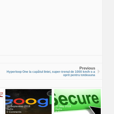
Previous
Hyperloop One la capătul liniei, super-trenul de 1000 km/h s-a
oprit pentru totdeauna
18 September 2018
20 May 2018
DuCo
DuCo
0 Comments
0 Comments