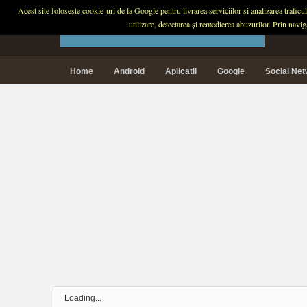
Acest site folosește cookie-uri de la Google pentru livrarea serviciilor și analizarea trafic
PLANETA TECH
utilizare, detectarea și remedierea abuzurilor. Prin navi
Home
Android
Aplicatii
Google
Social Ne
Loading...