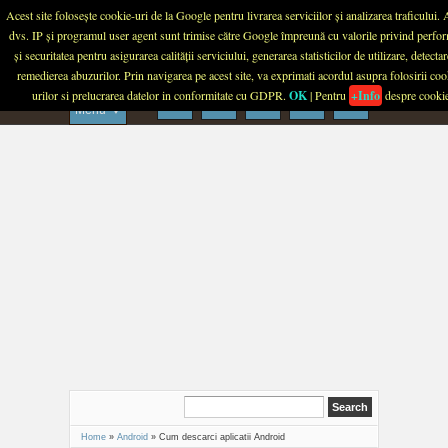
Menu
Acest site folosește cookie-uri de la Google pentru livrarea serviciilor și analizarea traficului.
dvs. IP și programul user agent sunt trimise către Google împreună cu valorile privind perfo
PLANETA TECH
și securitatea pentru asigurarea calității serviciului, generarea statisticilor de utilizare, detectar
remedierea abuzurilor. Prin navigarea pe acest site, va exprimati acordul asupra folosirii coo
urilor si prelucrarea datelor in conformitate cu GDPR.
OK
| Pentru
+Info
despre cooki
Menu
Home
»
Android
»
Cum descarci aplicatii Android