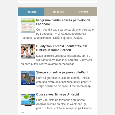
Populars
Categories
Archive
Programe pentru aflarea parolelor de
Facebook
Cum pot afla sau sparge parola unei persoane
pe Facebook . Vrei să descoperi parola
Facebook a unui prieten, iubită, soţ, soţie, rudă s...
BuddyCon Android : contactele din
rubrica in Home Screen
Daca ati trimis vreodata felicitari JibJab , cu
siguranta va va placea si aplicatia BuddyCon ,
cu care puteti realiza avatare personalizat...
Şterge scrisul de pe poze cu InPaint
Cum să ştergi scrisul de pe o poză . InPaint
este una dintre cele mai bune soluţii pentru a
şterge scrisul de pe poze . Este vorba desp...
Cum sa vezi filme pe Android
Cum vezi filme pe telefoane sau tablete
Android Trebuie să pleci în week end şi
pentru a face călătoria mai puţin plictisitoare,
vre...