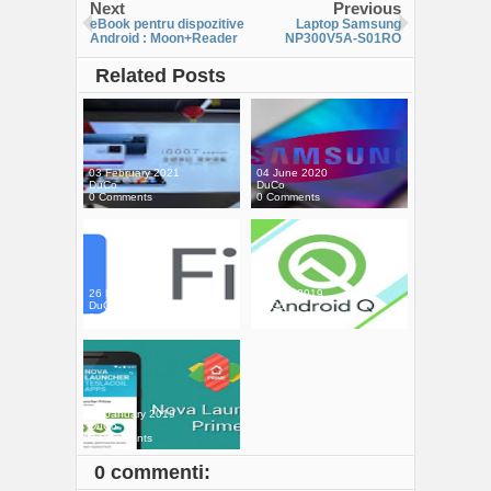
Next
Previous
eBook pentru dispozitive
Laptop Samsung
Android : Moon+Reader
NP300V5A-S01RO
Related Posts
03 February 2021
04 June 2020
DuCo
DuCo
0 Comments
0 Comments
26 May 2020
12 May 2019
DuCo
DuCo
0 Comments
0 Comments
19 January 2019
DuCo
0 Comments
0 commenti: