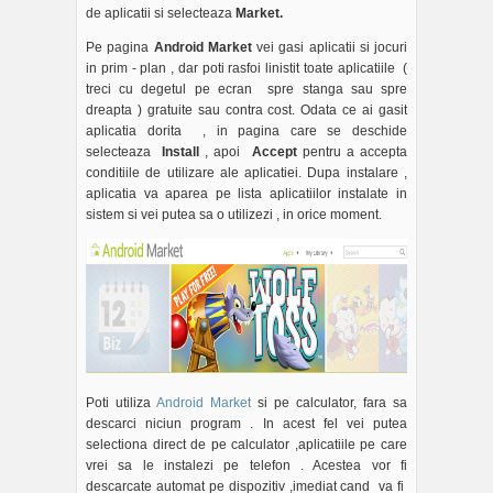
de aplicatii si selecteaza
Market.
Pe pagina
Android Market
vei gasi aplicatii si jocuri
in prim - plan , dar poti rasfoi linistit toate aplicatiile (
treci cu degetul pe ecran spre stanga sau spre
dreapta ) gratuite sau contra cost. Odata ce ai gasit
aplicatia dorita , in pagina care se deschide
selecteaza
Install
, apoi
Accept
pentru a accepta
conditiile de utilizare ale aplicatiei. Dupa instalare ,
aplicatia va aparea pe lista aplicatiilor instalate in
sistem si vei putea sa o utilizezi , in orice moment.
Poti utiliza
Android Market
si pe calculator, fara sa
descarci niciun program . In acest fel vei putea
selectiona direct de pe calculator ,aplicatiile pe care
vrei sa le instalezi pe telefon . Acestea vor fi
descarcate automat pe dispozitiv ,imediat cand va fi