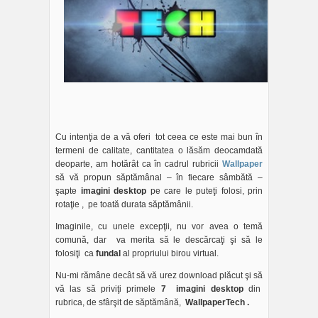
Cu intenţia de a vă oferi tot ceea ce este mai bun în
termeni de calitate, cantitatea o lăsăm deocamdată
deoparte, am hotărât ca în cadrul rubricii
Wallpaper
să vă propun săptămânal – în fiecare sâmbătă –
şapte
imagini desktop
pe care le puteţi folosi, prin
rotaţie , pe toată durata săptămânii.
Imaginile, cu unele excepţii, nu vor avea o temă
comună, dar va merita să le descărcaţi şi să le
folosiţi ca
fundal
al propriului birou virtual.
Nu-mi rămâne decât să vă urez download plăcut şi să
vă las să priviţi primele
7 imagini desktop
din
rubrica, de sfârşit de săptămână,
WallpaperTech .