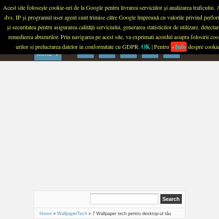
Menu
Acest site folosește cookie-uri de la Google pentru livrarea serviciilor și analizarea traficului.
dvs. IP și programul user agent sunt trimise către Google împreună cu valorile privind perfo
PLANETA TECH
și securitatea pentru asigurarea calității serviciului, generarea statisticilor de utilizare, detectar
remedierea abuzurilor. Prin navigarea pe acest site, va exprimati acordul asupra folosirii coo
urilor si prelucrarea datelor in conformitate cu GDPR.
OK
| Pentru
+Info
despre cooki
Menu
Home
»
WallpaperTech
»
7 Wallpaper tech pentru desktop-ul tău