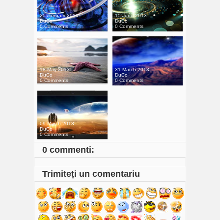
25 January 2015
15 June 2013
DuCo
DuCo
0 Comments
0 Comments
18 May 2013
31 March 2013
DuCo
DuCo
0 Comments
0 Comments
09 March 2013
DuCo
0 Comments
0 commenti:
Trimiteți un comentariu