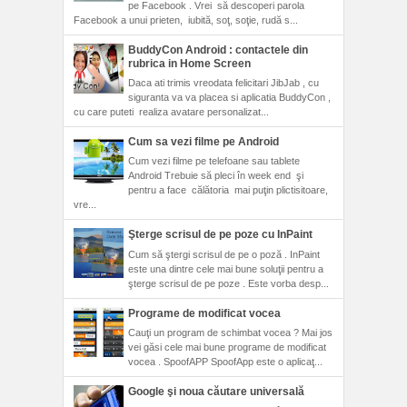
pe Facebook . Vrei să descoperi parola
Facebook a unui prieten, iubită, soţ, soţie, rudă s...
BuddyCon Android : contactele din
rubrica in Home Screen
Daca ati trimis vreodata felicitari JibJab , cu
siguranta va va placea si aplicatia BuddyCon ,
cu care puteti realiza avatare personalizat...
Cum sa vezi filme pe Android
Cum vezi filme pe telefoane sau tablete
Android Trebuie să pleci în week end şi
pentru a face călătoria mai puţin plictisitoare,
vre...
Şterge scrisul de pe poze cu InPaint
Cum să ştergi scrisul de pe o poză . InPaint
este una dintre cele mai bune soluţii pentru a
şterge scrisul de pe poze . Este vorba desp...
Programe de modificat vocea
Cauţi un program de schimbat vocea ? Mai jos
vei găsi cele mai bune programe de modificat
vocea . SpoofAPP SpoofApp este o aplicaţ...
Google şi noua căutare universală