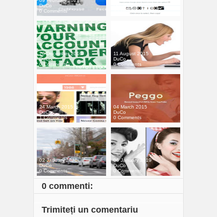
09 February 2021
22 April 2017
DuCo
DuCo
0 Comments
2 Comments
26 December 2016
11 August 2015
DuCo
DuCo
0 Comments
0 Comments
24 March 2015
04 March 2015
DuCo
DuCo
1 Comments
0 Comments
02 January 2021
06 January 2019
DuCo
DuCo
0 Comments
0 Comments
0 commenti:
Trimiteți un comentariu