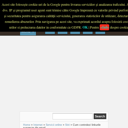
Menu
Acest site folosește cookie-uri de la Google pentru livrarea serviciilor și analizarea traficului.
dvs. IP și programul user agent sunt trimise către Google împreună cu valorile privind perfo
PLANETA TECH
și securitatea pentru asigurarea calității serviciului, generarea statisticilor de utilizare, detectar
remedierea abuzurilor. Prin navigarea pe acest site, va exprimati acordul asupra folosirii coo
urilor si prelucrarea datelor in conformitate cu GDPR.
OK
| Pentru
+Info
despre cooki
Menu
Home
»
Internet
»
Servicii online
»
Stiri
»
Cum controlezi linkurile
suspecte din email