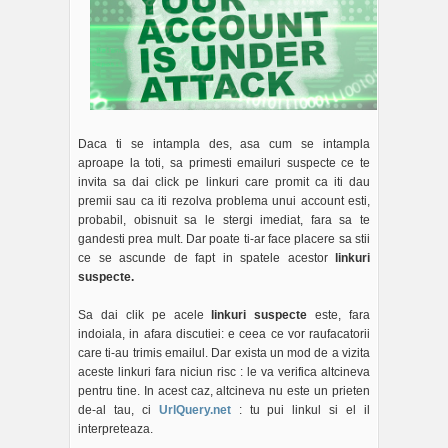
Daca ti se intampla des, asa cum se intampla
aproape la toti, sa primesti emailuri suspecte ce te
invita sa dai click pe linkuri care promit ca iti dau
premii sau ca iti rezolva problema unui account esti,
probabil, obisnuit sa le stergi imediat, fara sa te
gandesti prea mult. Dar poate ti-ar face placere sa stii
ce se ascunde de fapt in spatele acestor
linkuri
suspecte.
Sa dai clik pe acele
linkuri suspecte
este, fara
indoiala, in afara discutiei: e ceea ce vor raufacatorii
care ti-au trimis emailul. Dar exista un mod de a vizita
aceste linkuri fara niciun risc : le va verifica altcineva
pentru tine. In acest caz, altcineva nu este un prieten
de-al tau, ci
UrlQuery.net
: tu pui linkul si el il
interpreteaza.