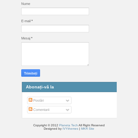
Nume
E-mail
*
Mesaj
*
Abonați-vă la
Postări
Comentarii
Copyright © 2012
Planeta Tech
All Right Reserved
Designed by
IVYthemes
|
MKR Site