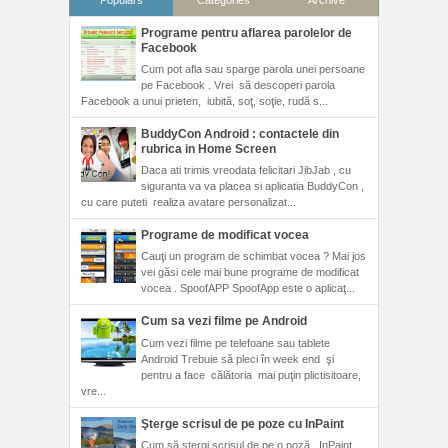
Programe pentru aflarea parolelor de
Facebook
Cum pot afla sau sparge parola unei persoane
pe Facebook . Vrei să descoperi parola
Facebook a unui prieten, iubită, soţ, soţie, rudă s...
BuddyCon Android : contactele din
rubrica in Home Screen
Daca ati trimis vreodata felicitari JibJab , cu
siguranta va va placea si aplicatia BuddyCon ,
cu care puteti realiza avatare personalizat...
Programe de modificat vocea
Cauţi un program de schimbat vocea ? Mai jos
vei găsi cele mai bune programe de modificat
vocea . SpoofAPP SpoofApp este o aplicaţ...
Cum sa vezi filme pe Android
Cum vezi filme pe telefoane sau tablete
Android Trebuie să pleci în week end şi
pentru a face călătoria mai puţin plictisitoare,
vre...
Şterge scrisul de pe poze cu InPaint
Cum să ştergi scrisul de pe o poză . InPaint