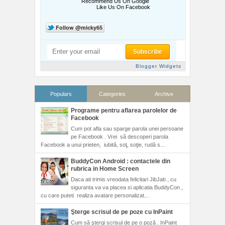
Recommend Us On Google
Like Us On Facebook
Blogger Widgets
Populars
Categories
Archive
Programe pentru aflarea parolelor de
Facebook
Cum pot afla sau sparge parola unei persoane
pe Facebook . Vrei să descoperi parola
Facebook a unui prieten, iubită, soţ, soţie, rudă s...
BuddyCon Android : contactele din
rubrica in Home Screen
Daca ati trimis vreodata felicitari JibJab , cu
siguranta va va placea si aplicatia BuddyCon ,
cu care puteti realiza avatare personalizat...
Şterge scrisul de pe poze cu InPaint
Cum să ştergi scrisul de pe o poză . InPaint