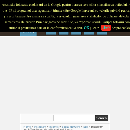
Menu
Acest site folosește cookie-uri de la Google pentru livrarea serviciilor și analizarea traficului.
dvs. IP și programul user agent sunt trimise către Google împreună cu valorile privind perfo
PLANETA TECH
și securitatea pentru asigurarea calității serviciului, generarea statisticilor de utilizare, detectar
remedierea abuzurilor. Prin navigarea pe acest site, va exprimati acordul asupra folosirii coo
urilor si prelucrarea datelor in conformitate cu GDPR.
OK
| Pentru
+Info
despre cooki
Menu
Home
»
Instagram
»
Internet
»
Social Network
»
Stiri
»
Instagram
are 800 milioane de utilizatori activi lunar