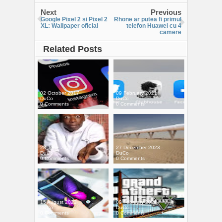
Next
Previous
Google Pixel 2 si Pixel 2
Rhone ar putea fi primul
XL: Wallpaper oficial
telefon Huawei cu 4
camere
Related Posts
02 October 2017
09 February 2021
DuCo
DuCo
0 Comments
0 Comments
28 June 2022
27 December 2023
DuCo
DuCo
0 Comments
0 Comments
15 August 2022
09 February 2021
DuCo
DuCo
0 Comments
0 Comments