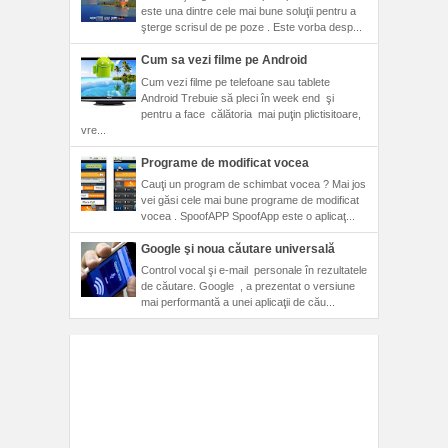
este una dintre cele mai bune soluţii pentru a
şterge scrisul de pe poze . Este vorba desp...
Cum sa vezi filme pe Android
Cum vezi filme pe telefoane sau tablete
Android Trebuie să pleci în week end şi
pentru a face călătoria mai puţin plictisitoare,
vre...
Programe de modificat vocea
Cauţi un program de schimbat vocea ? Mai jos
vei găsi cele mai bune programe de modificat
vocea . SpoofAPP SpoofApp este o aplicaţ...
Google şi noua căutare universală
Control vocal şi e-mail personale în rezultatele
de căutare. Google , a prezentat o versiune
mai performantă a unei aplicaţii de cău...