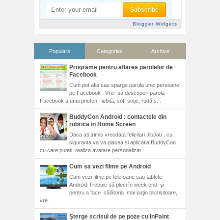
Blogger Widgets
Populars
Categories
Archive
Programe pentru aflarea parolelor de
Facebook
Cum pot afla sau sparge parola unei persoane
pe Facebook . Vrei să descoperi parola
Facebook a unui prieten, iubită, soţ, soţie, rudă s...
BuddyCon Android : contactele din
rubrica in Home Screen
Daca ati trimis vreodata felicitari JibJab , cu
siguranta va va placea si aplicatia BuddyCon ,
cu care puteti realiza avatare personalizat...
Cum sa vezi filme pe Android
Cum vezi filme pe telefoane sau tablete
Android Trebuie să pleci în week end şi
pentru a face călătoria mai puţin plictisitoare,
vre...
Şterge scrisul de pe poze cu InPaint