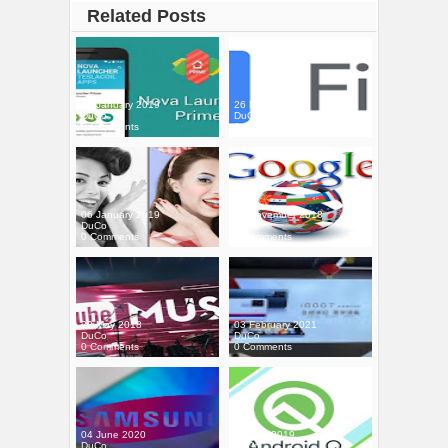
Related Posts
19 January 2019
26 May 2020
DuCo
DuCo
0 Comments
0 Comments
06 January 2019
20 November 2018
DuCo
DuCo
0 Comments
0 Comments
22 May 2018
03 February 2021
DuCo
DuCo
0 Comments
0 Comments
04 June 2020
12 May 2019
DuCo
DuCo