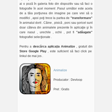
ai o poză în galeria foto din dispozitiv sau să faci o
fotografie în acel moment .Pasul următor este acela
de a tăia porţiunea din imagine pe care vrei să o
modifici , apoi poţi trece la partea de
"transformare"
în animalul dorit . Câine , pisică , porc sau şoricel sunt
doar câteva din animalele prezente în aplicaţie şi în
care nasul , urechile , ochii , pot fi
"adăugate"
fotografiei selecţionate .
Pentru a
descărca aplicaţia Animalize
, gratuit din
Store Google Play
, este suficient să faci click pe
linkul de mai jos .
Animalize
Producator : Devloop
Pret : Gratis