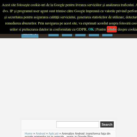
Menu
Acest site folosește cookie-uri de la Google pentru livrarea serviciilor și analizarea traficului.
dvs. IP și programul user agent sunt trimise către Google împreună cu valorile privind perfo
PLANETA TECH
și securitatea pentru asigurarea calității serviciului, generarea statisticilor de utilizare, detectar
remedierea abuzurilor. Prin navigarea pe acest site, va exprimati acordul asupra folosirii coo
urilor si prelucrarea datelor in conformitate cu GDPR.
OK
| Pentru
+Info
despre cooki
Menu
Home
»
Android
»
Aplicatii
»
Animalize Android :transforma faţa din
pozele prietenilor tai in animale , gratis in Google Play