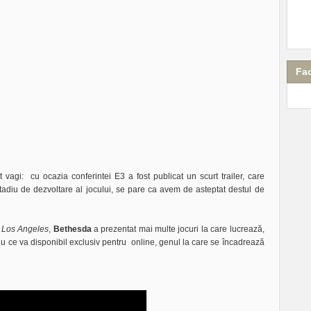
Fa
 vagi: cu ocazia conferintei E3 a fost publicat un scurt trailer, care
stadiu de dezvoltare al jocului, se pare ca avem de asteptat destul de
Los Angeles
,
Bethesda
a prezentat mai multe jocuri la care lucrează,
itlu ce va disponibil exclusiv pentru online, genul la care se încadrează