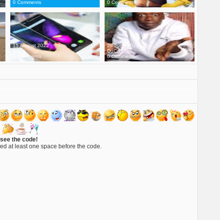
0 Comments
0 Comments
15 August 2022
28 June 2022
DuCo
DuCo
0 Comments
0 Comments
 see the code!
ed at least one space before the code.