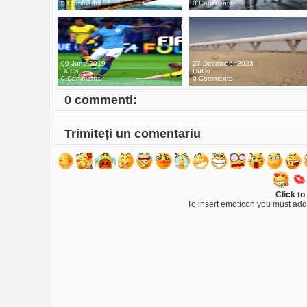
0 Comments
0 Comments
09 June 2019
27 December 2023
DuCo
DuCo
0 Comments
0 Comments
0 commenti:
Trimiteți un comentariu
Click to
To insert emoticon you must add