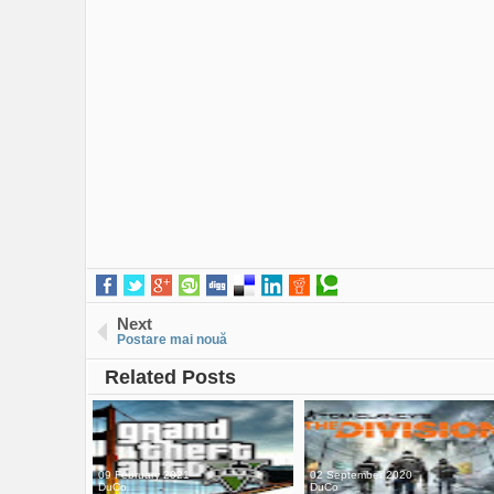
Next
Postare mai nouă
Related Posts
09 February 2021
02 September 2020
DuCo
DuCo