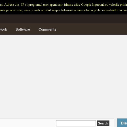
ului. Adresa dvs. IP și programul user agent sunt trimise către Google împreună cu valorile privind 
garea pe acest site, va exprimati acordul asupra folosirii cookie-urilor si prelucrarea datelor in
twork
Software
Comments
Dis