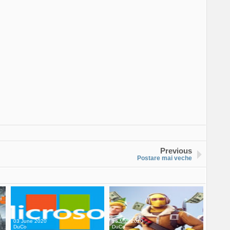
Previous
Postare mai veche
03 June 2020
25 May 2020
DuCo
DuCo