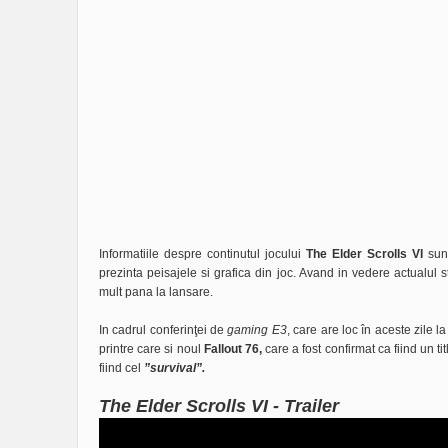
Informatiile despre continutul jocului
The Elder Scrolls VI
sunt
prezinta peisajele si grafica din joc. Avand in vedere actualul 
mult pana la lansare.
In cadrul conferinţei de
gaming E3
, care are loc în aceste zile la
printre care si noul
Fallout 76,
care a fost confirmat ca fiind un t
fiind cel
”survival”.
The Elder Scrolls VI - Trailer