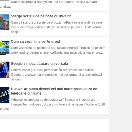
placea si aplicatia BuddyCon , cu care puteti realiza avatare
nalizat...
Şterge scrisul de pe poze cu InPaint
Cum să ştergi scrisul de pe o poză . InPaint este una dintre cele
mai bune soluţii pentru a şterge scrisul de pe poze . Este vorba
desp...
Cum sa vezi filme pe Android
Cum vezi filme pe telefoane sau tablete Android Trebuie să pleci în
week end şi pentru a face călătoria mai puţin plictisitoare, vre...
Google şi noua căutare universală
Control vocal şi e-mail personale în rezultatele de căutare.
Google , a prezentat o versiune mai performantă a unei aplicaţii
de cău...
Huawei ar putea deveni cel mai mare producator de
telefoane din lume
#Huawei estimeaza sa depaseasca #Samsung in acest an
Huawei Technologies , dupa cum bine stiti, a depasit Apple in 2018
deveni...