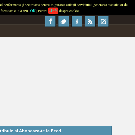
performanța și securitatea pentru asigurarea calității serviciului, generarea statisticilor de
About
Contact
Advertise
Usage
 conformitate cu GDPR.
OK
| Pentru
+Info
despre cookie
tribuie si Aboneaza-te la Feed