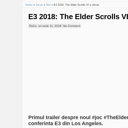
Home
»
Jocuri
»
Stiri
»
E3 2018: The Elder Scrolls VI e oficial
E3 2018: The Elder Scrolls VI 
DuCo
on
iunie 11, 2018
No Comment
Primul trailer despre noul #joc #TheElder
conferinta E3 din Los Angeles.