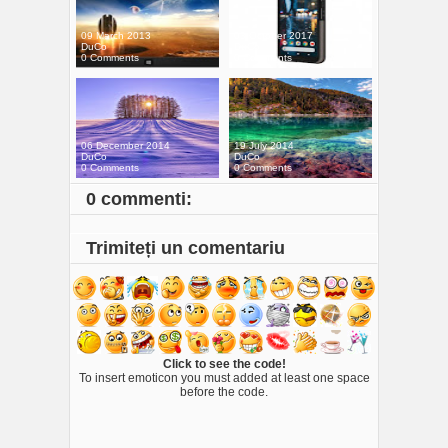
09 March 2013
03 October 2017
DuCo
DuCo
0 Comments
0 Comments
06 December 2014
19 July 2014
DuCo
DuCo
0 Comments
0 Comments
0 commenti:
Trimiteți un comentariu
Click to see the code!
To insert emoticon you must added at least one space
before the code.