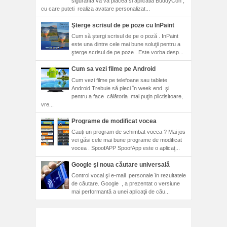
siguranta va va placea si aplicatia BuddyCon ,
cu care puteti realiza avatare personalizat...
Şterge scrisul de pe poze cu InPaint
Cum să ştergi scrisul de pe o poză . InPaint
este una dintre cele mai bune soluţii pentru a
şterge scrisul de pe poze . Este vorba desp...
Cum sa vezi filme pe Android
Cum vezi filme pe telefoane sau tablete
Android Trebuie să pleci în week end şi
pentru a face călătoria mai puţin plictisitoare,
vre...
Programe de modificat vocea
Cauţi un program de schimbat vocea ? Mai jos
vei găsi cele mai bune programe de modificat
vocea . SpoofAPP SpoofApp este o aplicaţ...
Google şi noua căutare universală
Control vocal şi e-mail personale în rezultatele
de căutare. Google , a prezentat o versiune
mai performantă a unei aplicaţii de cău...