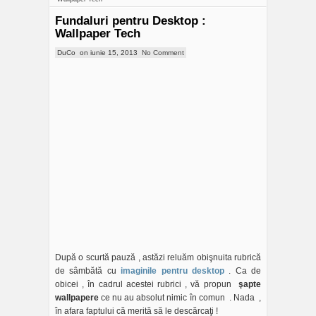
Fundaluri pentru Desktop :
Wallpaper Tech
DuCo
on
iunie 15, 2013
No Comment
După o scurtă pauză , astăzi reluăm obişnuita rubrică
de sâmbătă cu
imaginile pentru desktop
. Ca de
obicei , în cadrul acestei rubrici , vă propun
şapte
wallpapere
ce nu au absolut nimic în comun . Nada ,
în afara faptului că merită să le descărcaţi !