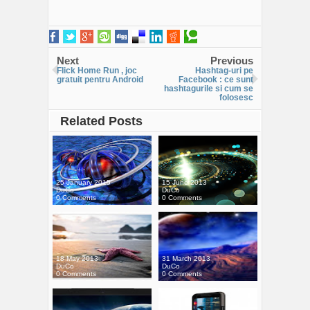
Next
Previous
Flick Home Run , joc
Hashtag-uri pe
gratuit pentru Android
Facebook : ce sunt
hashtagurile si cum se
folosesc
Related Posts
25 January 2015
15 June 2013
DuCo
DuCo
0 Comments
0 Comments
18 May 2013
31 March 2013
DuCo
DuCo
0 Comments
0 Comments