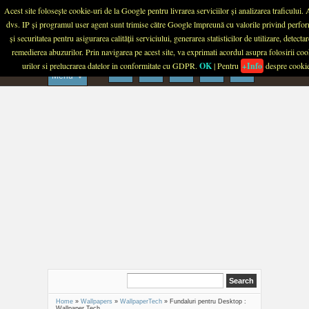
Menu
Acest site folosește cookie-uri de la Google pentru livrarea serviciilor și analizarea traficului.
dvs. IP și programul user agent sunt trimise către Google împreună cu valorile privind perfo
PLANETA TECH
și securitatea pentru asigurarea calității serviciului, generarea statisticilor de utilizare, detectar
remedierea abuzurilor. Prin navigarea pe acest site, va exprimati acordul asupra folosirii coo
urilor si prelucrarea datelor in conformitate cu GDPR.
OK
| Pentru
+Info
despre cooki
Menu
Home
»
Wallpapers
»
WallpaperTech
»
Fundaluri pentru Desktop :
Wallpaper Tech