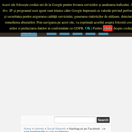
Menu
Acest site folosește cookie-uri de la Google pentru livrarea serviciilor și analizarea traficului.
dvs. IP și programul user agent sunt trimise către Google împreună cu valorile privind perfo
PLANETA TECH
și securitatea pentru asigurarea calității serviciului, generarea statisticilor de utilizare, detectar
remedierea abuzurilor. Prin navigarea pe acest site, va exprimati acordul asupra folosirii coo
urilor si prelucrarea datelor in conformitate cu GDPR.
OK
| Pentru
+Info
despre cooki
Menu
Home
»
Internet
»
Social Network
»
Hashtag-uri pe Facebook : ce
sunt hashtagurile si cum se folosesc