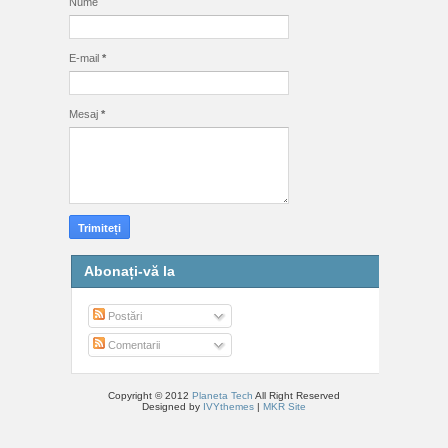
Nume
E-mail
*
Mesaj
*
Abonați-vă la
Postări
Comentarii
Copyright © 2012
Planeta Tech
All Right Reserved
Designed by
IVYthemes
|
MKR Site