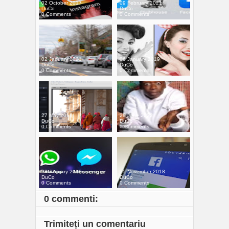
02 October 2017
09 February 2021
DuCo
DuCo
0 Comments
0 Comments
02 January 2021
06 January 2019
DuCo
DuCo
0 Comments
0 Comments
27 May 2018
28 June 2022
DuCo
DuCo
0 Comments
0 Comments
28 January 2019
25 November 2018
DuCo
DuCo
0 Comments
0 Comments
0 commenti:
Trimiteți un comentariu