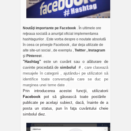
Noutăţi importante pe Facebook
. În ultimele ore
reţeaua socială a anunţat oficial implementarea
hashtagurilor . Este vorba despre o noutate absolută
în ceea ce priveşte Facebook , dar deja utilizate de
alte site-uri social , de exemplu ,
Twitter , Instagram
şi
Pinterest
.
"Hashtag"
este un cuvânt sau o alăturare de
cuvinte procedată de
simbolul
#
, care clasează
mesajele în categorii , ajutându-i pe utilizatori să
identifice toate conversaţiile care se duc pe
marginea unei teme date .
Prin introducerea acestei funcţii, utilizatorii
Facebook
pot să găsească toate postările
publicate pe acelaşi subiect, dacă, înainte de a
posta un status, pun în faţa cuvântului cheie
simbolul diez.