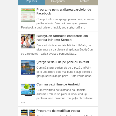
Populars
Categories
Archive
Programe pentru aflarea parolelor de
Facebook
Cum pot afla sau sparge parola unei persoane
pe Facebook . Vrei să descoperi parola
Facebook a unui prieten, iubită, soţ, soţie, rudă s...
BuddyCon Android : contactele din
rubrica in Home Screen
Daca ati trimis vreodata felicitari JibJab , cu
siguranta va va placea si aplicatia BuddyCon ,
cu care puteti realiza avatare personalizat...
Şterge scrisul de pe poze cu InPaint
Cum să ştergi scrisul de pe o poză . InPaint
este una dintre cele mai bune soluţii pentru a
şterge scrisul de pe poze . Este vorba desp...
Cum sa vezi filme pe Android
Cum vezi filme pe telefoane sau tablete
Android Trebuie să pleci în week end şi
pentru a face călătoria mai puţin plictisitoare,
vre...
Programe de modificat vocea