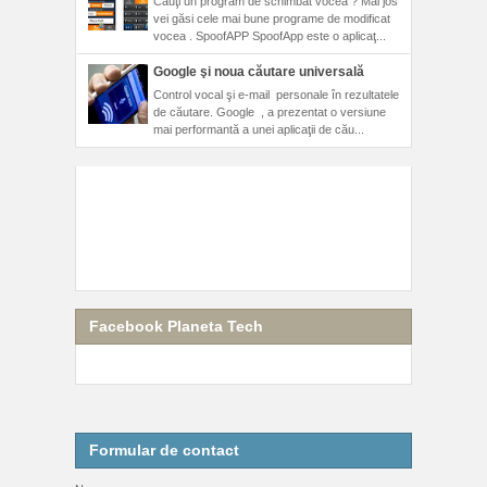
Cauţi un program de schimbat vocea ? Mai jos
vei găsi cele mai bune programe de modificat
vocea . SpoofAPP SpoofApp este o aplicaţ...
Google şi noua căutare universală
Control vocal şi e-mail personale în rezultatele
de căutare. Google , a prezentat o versiune
mai performantă a unei aplicaţii de cău...
Facebook Planeta Tech
Formular de contact