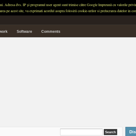
ului. Adresa dvs. IP și programul user agent sunt trimise către Google împreună cu valorile privind 
garea pe acest site, va exprimati acordul asupra folosirii cookie-urilor si prelucrarea datelor in
twork
Software
Comments
Dis