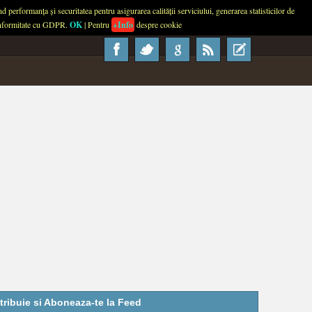
performanța și securitatea pentru asigurarea calității serviciului, generarea statisticilor de
About
Contact
Advertise
Usage
 conformitate cu GDPR.
OK
| Pentru
+Info
despre cookie
tribuie si Aboneaza-te la Feed