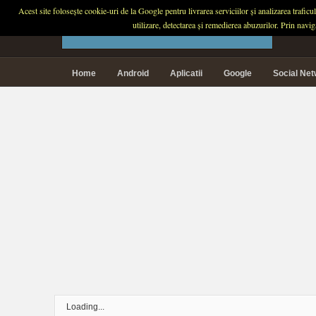
Acest site folosește cookie-uri de la Google pentru livrarea serviciilor și analizarea trafic
PLANETA TECH
utilizare, detectarea și remedierea abuzurilor. Prin navi
Home
Android
Aplicatii
Google
Social Ne
Loading...