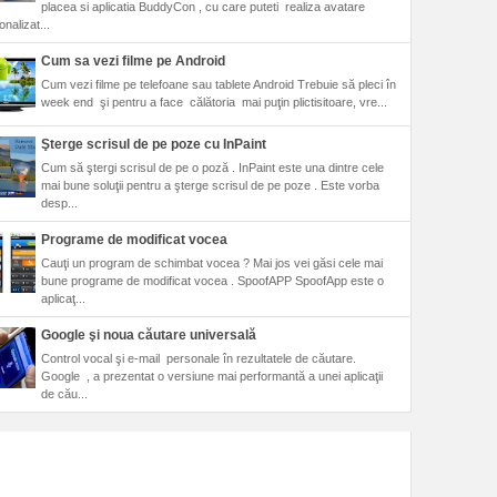
placea si aplicatia BuddyCon , cu care puteti realiza avatare
nalizat...
Cum sa vezi filme pe Android
Cum vezi filme pe telefoane sau tablete Android Trebuie să pleci în
week end şi pentru a face călătoria mai puţin plictisitoare, vre...
Şterge scrisul de pe poze cu InPaint
Cum să ştergi scrisul de pe o poză . InPaint este una dintre cele
mai bune soluţii pentru a şterge scrisul de pe poze . Este vorba
desp...
Programe de modificat vocea
Cauţi un program de schimbat vocea ? Mai jos vei găsi cele mai
bune programe de modificat vocea . SpoofAPP SpoofApp este o
aplicaţ...
Google şi noua căutare universală
Control vocal şi e-mail personale în rezultatele de căutare.
Google , a prezentat o versiune mai performantă a unei aplicaţii
de cău...