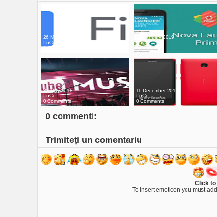
26 May 2020
19 January 2019
DuCo
DuCo
0 Comments
0 Comments
22 May 2018
11 December 2013
DuCo
DuCo
0 Comments
0 Comments
0 commenti:
Trimiteți un comentariu
Click to
To insert emoticon you must add