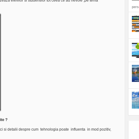
izeaza elevilor si studentilor tot ceea ce au nevoie ,pe tema
perso
ite ?
stici si detalii despre cum tehnologia poate influenta in mod pozitiv,