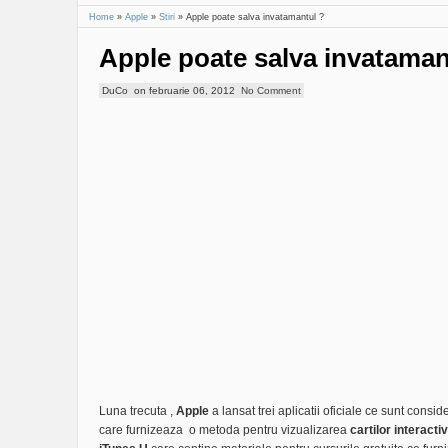
Home
»
Apple
»
Stiri
»
Apple poate salva invatamantul ?
Apple poate salva invataman
DuCo
on
februarie 06, 2012
No Comment
Luna trecuta ,
Apple
a lansat trei aplicatii oficiale ce sunt cons
care furnizeaza o metoda pentru vizualizarea
cartilor interacti