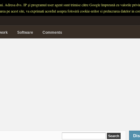
ului. Adresa dvs. IP și programul user agent sunt trimise către Google împreună cu valorile privind 
garea pe acest site, va exprimati acordul asupra folosirii cookie-urilor si prelucrarea datelor in
twork
Software
Comments
Dis