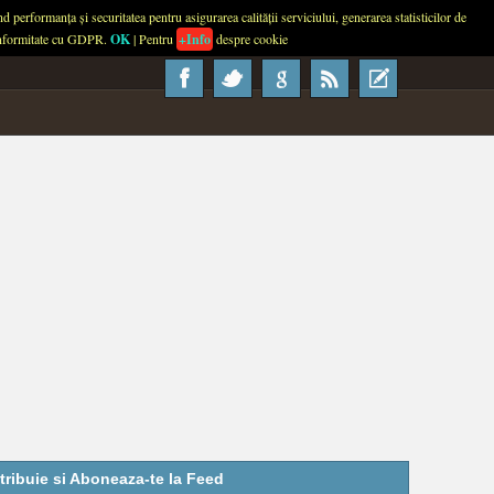
performanța și securitatea pentru asigurarea calității serviciului, generarea statisticilor de
About
Contact
Advertise
Usage
 conformitate cu GDPR.
OK
| Pentru
+Info
despre cookie
tribuie si Aboneaza-te la Feed