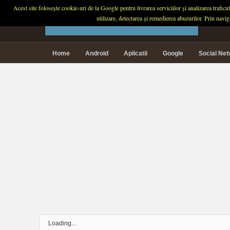
Acest site folosește cookie-uri de la Google pentru livrarea serviciilor și analizarea trafic
PLANETA TECH
utilizare, detectarea și remedierea abuzurilor. Prin navi
Home
Android
Aplicatii
Google
Social Ne
Loading...