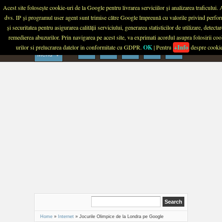
Menu
Acest site folosește cookie-uri de la Google pentru livrarea serviciilor și analizarea traficului.
dvs. IP și programul user agent sunt trimise către Google împreună cu valorile privind perfo
PLANETA TECH
și securitatea pentru asigurarea calității serviciului, generarea statisticilor de utilizare, detectar
remedierea abuzurilor. Prin navigarea pe acest site, va exprimati acordul asupra folosirii coo
urilor si prelucrarea datelor in conformitate cu GDPR.
OK
| Pentru
+Info
despre cooki
Menu
Home
»
Internet
»
Jocurile Olimpice de la Londra pe Google