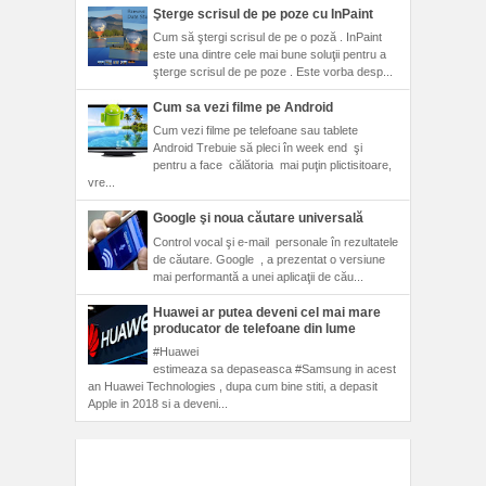
Şterge scrisul de pe poze cu InPaint
Cum să ştergi scrisul de pe o poză . InPaint
este una dintre cele mai bune soluţii pentru a
şterge scrisul de pe poze . Este vorba desp...
Cum sa vezi filme pe Android
Cum vezi filme pe telefoane sau tablete
Android Trebuie să pleci în week end şi
pentru a face călătoria mai puţin plictisitoare,
vre...
Google şi noua căutare universală
Control vocal şi e-mail personale în rezultatele
de căutare. Google , a prezentat o versiune
mai performantă a unei aplicaţii de cău...
Huawei ar putea deveni cel mai mare
producator de telefoane din lume
#Huawei
estimeaza sa depaseasca #Samsung in acest
an Huawei Technologies , dupa cum bine stiti, a depasit
Apple in 2018 si a deveni...