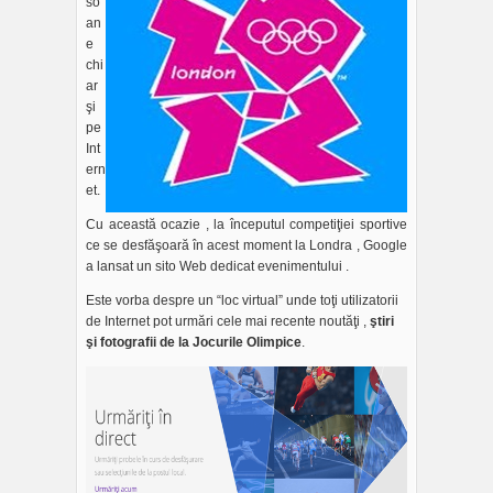
so
an
e
chi
ar
şi
pe
Int
ern
et.
Cu această ocazie , la începutul competiţiei sportive
ce se desfăşoară în acest moment la Londra , Google
a lansat un sito Web dedicat evenimentului .
Este vorba despre un “loc virtual” unde toţi utilizatorii
de Internet pot urmări cele mai recente noutăţi ,
ştiri
şi fotografii de la Jocurile Olimpice
.