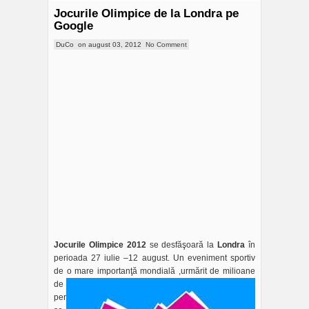
Jocurile Olimpice de la Londra pe
Google
DuCo
on
august 03, 2012
No Comment
Jocurile Olimpice 2012
se desfăşoară la
Londra
în
perioada 27 iulie –12 august. Un eveniment sportiv
de o mare importanţă
mondială ,urmărit de milioane
de
per