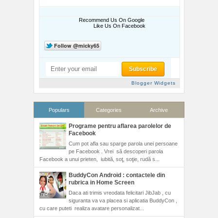
Recommend Us On Google
Like Us On Facebook
Blogger Widgets
Populars
Categories
Archive
Programe pentru aflarea parolelor de
Facebook
Cum pot afla sau sparge parola unei persoane
pe Facebook . Vrei să descoperi parola
Facebook a unui prieten, iubită, soţ, soţie, rudă s...
BuddyCon Android : contactele din
rubrica in Home Screen
Daca ati trimis vreodata felicitari JibJab , cu
siguranta va va placea si aplicatia BuddyCon ,
cu care puteti realiza avatare personalizat...