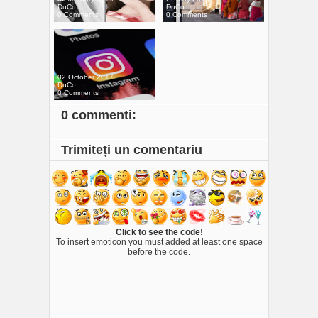
DuCo
DuCo
0 Comments
0 Comments
02 October 2017
DuCo
0 Comments
0 commenti:
Trimiteți un comentariu
Click to see the code!
To insert emoticon you must added at least one space
before the code.