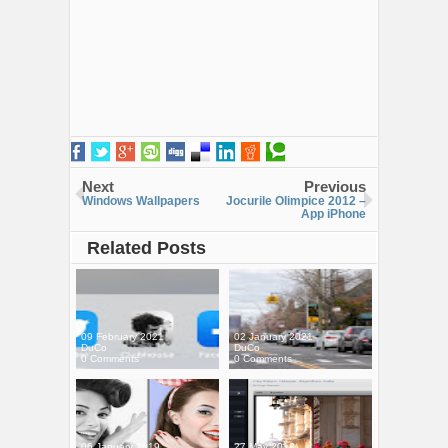
Next
Previous
Windows Wallpapers
Jocurile Olimpice 2012 –
App iPhone
Related Posts
09 February 2021
02 January 2021
DuCo
DuCo
0 Comments
0 Comments
06 January 2019
27 May 2018