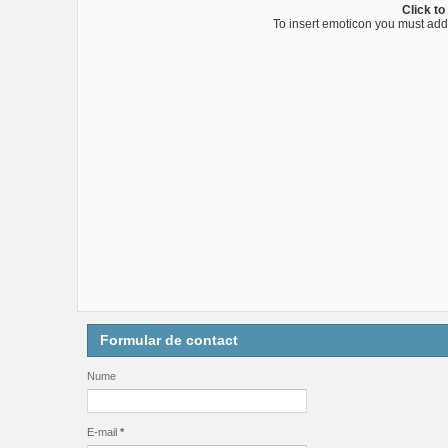
Click to
To insert emoticon you must add
Formular de contact
Nume
E-mail
*