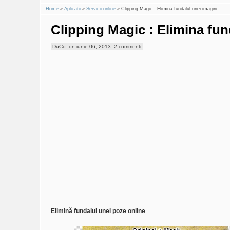
Home
»
Aplicatii
»
Servicii online
»
Clipping Magic : Elimina fundalul unei imagini
Clipping Magic : Elimina fun
DuCo
on
iunie 06, 2013
2 commenti
Elimină fundalul unei poze online