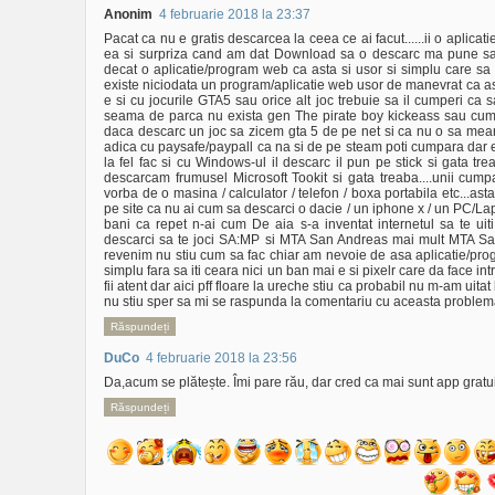
Anonim
4 februarie 2018 la 23:37
Pacat ca nu e gratis descarcea la ceea ce ai facut......ii o aplic
ea si surpriza cand am dat Download sa o descarc ma pune sa 
decat o aplicatie/program web ca asta si usor si simplu care sa ma
existe niciodata un program/aplicatie web usor de manevrat ca asta 
e si cu jocurile GTA5 sau orice alt joc trebuie sa il cumperi ca s
seama de parca nu exista gen The pirate boy kickeass sau cum s
daca descarc un joc sa zicem gta 5 de pe net si ca nu o sa mearg
adica cu paysafe/paypall ca na si de pe steam poti cumpara dar 
la fel fac si cu Windows-ul il descarc il pun pe stick si gata tr
descarcam frumusel Microsoft Tookit si gata treaba....unii cump
vorba de o masina / calculator / telefon / boxa portabila etc...as
pe site ca nu ai cum sa descarci o dacie / un iphone x / un PC/Lap
bani ca repet n-ai cum De aia s-a inventat internetul sa te uiti 
descarci sa te joci SA:MP si MTA San Andreas mai mult MTA Sa
revenim nu stiu cum sa fac chiar am nevoie de asa aplicatie/progr
simplu fara sa iti ceara nici un ban mai e si pixelr care da face i
fii atent dar aici pff floare la ureche stiu ca probabil nu m-am ui
nu stiu sper sa mi se raspunda la comentariu cu aceasta proble
Răspundeți
DuCo
4 februarie 2018 la 23:56
Da,acum se plătește. Îmi pare rău, dar cred ca mai sunt app gratuit
Răspundeți