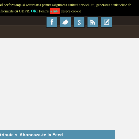
performanța și securitatea pentru asigurarea calității serviciului, generarea statisticilor de
About
Contact
Advertise
Usage
 conformitate cu GDPR.
OK
| Pentru
+Info
despre cookie
tribuie si Aboneaza-te la Feed