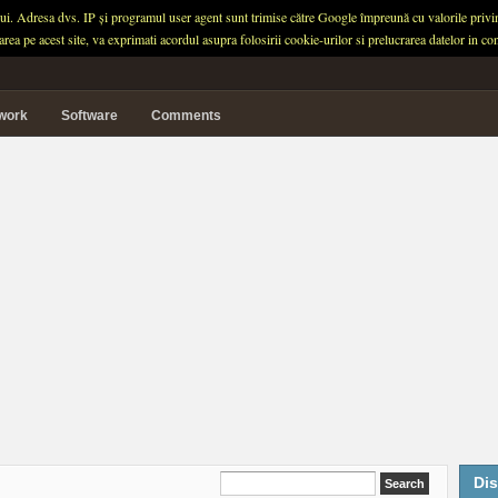
ului. Adresa dvs. IP și programul user agent sunt trimise către Google împreună cu valorile privind 
garea pe acest site, va exprimati acordul asupra folosirii cookie-urilor si prelucrarea datelor in
twork
Software
Comments
Dis