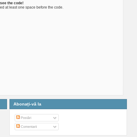
 see the code!
ed at least one space before the code.
Abonați-vă la
Postări
Comentarii