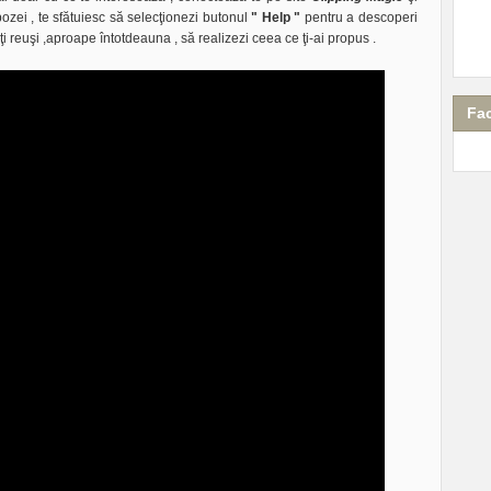
zei , te sfătuiesc să selecţionezi butonul
" Help "
pentru a descoperi
ţi reuşi ,aproape întotdeauna , să realizezi ceea ce ţi-ai propus .
Fa