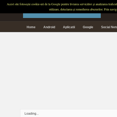
Acest site folosește cookie-uri de la Google pentru livrarea serviciilor și analizarea trafic
PLANETA TECH
utilizare, detectarea și remedierea abuzurilor. Prin navi
Home
Android
Aplicatii
Google
Social Ne
Loading...