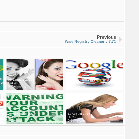
Previous
Wise Registry Cleaner v 7.71
06 January 2019
20 November 2018
DuCo
DuCo
0 Comments
0 Comments
26 December 2016
11 August 2015
DuCo
DuCo
0 Comments
0 Comments