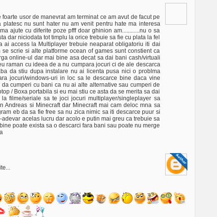
atie foarte usor de manevrat am terminat ce am avut de facut pe
platesc nu sunt hater nu am venit pentru hate ma interesa
 ajute cu diferite poze pfff doar ghinion am............nu o sa
dar niciodata tot timplu la orice trebuie sa fie cu plata la fel
a ai access la Multiplayer trebuie neaparat obligatoriu iti dai
e scrie si alte platforme ocean of games sunt constient ca
a online-ul dar mai bine asa decat sa dai bani cash/virtuali
eu raman cu ideea de a nu cumpara jocuri ci de ale descarca
eaba da stiu dupa instalare nu ai licenta pusa nici o problma
ara jocuri/windows-uri in loc sa le descarce bine daca vine
ta da cumperi cu bani ca nu ai alte alternative sau cumperi de
top / Boxa portabila si eu mai stiu ce asta da se merita sa dai
la filme/seriale sa te joci jocuri multiplayer/singleplayer sa
n Andreas si Minecraft dar Minecraft mai cam deloc mna sa
am eb da sa fie free sa nu zica nimic sa iti descarce puur si
ntr-adevar acelas lucru dar acolo e putin mai greu ca trebuie sa
tat bine poate exista sa o descarci fara bani sau poate nu merge
ma
e...