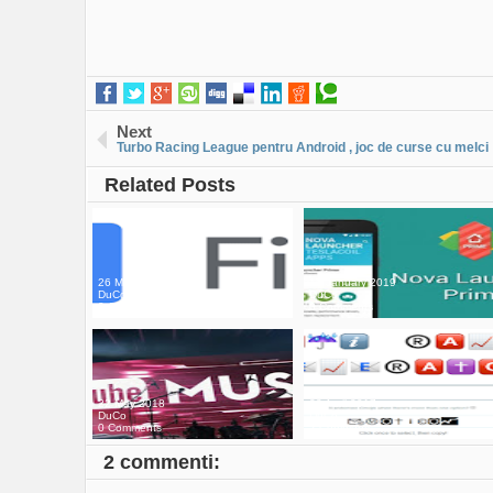
Next
Turbo Racing League pentru Android , joc de curse cu melci
Related Posts
26 May 2020
19 January 2019
DuCo
DuCo
0 Comments
0 Comments
22 May 2018
22 April 2017
DuCo
DuCo
0 Comments
2 Comments
2 commenti: