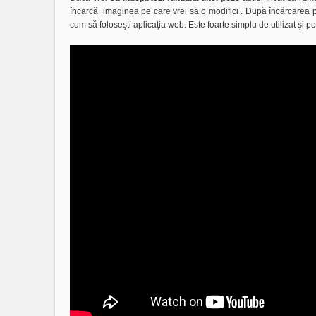
încarcă imaginea pe care vrei să o modifici . După încărcarea po
cum să foloseşti aplicaţia web. Este foarte simplu de utilizat şi po