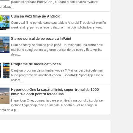
placea si aplicatia BuddyCon , cu care puteti realiza avatare
nalizat...
Cum sa vezi filme pe Android
Cum vezi filme pe telefoane sau tablete Android Trebuie să pleci în
week end şi pentru a face călătoria mai puţin plictisitoare, vre...
Şterge scrisul de pe poze cu InPaint
Cum să ştergi scrisul de pe o poză . InPaint este una dintre cele
mai bune soluţii pentru a şterge scrisul de pe poze . Este vorba
desp...
Programe de modificat vocea
Cauţi un program de schimbat vocea ? Mai jos vei găsi cele mai
bune programe de modificat vocea . SpoofAPP SpoofApp este o
aplicaţ...
Hyperloop One la capătul liniei, super-trenul de 1000
km/h s-a oprit pentru totdeauna
Hyperloop One, compania care promitea transportul viitorului se
inchide Hyperloop One se închide și odată cu el se stinge și
anța de a p...