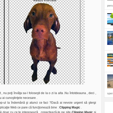
perso
 nu poţi învăţa sa-l foloseşti de la o zi la alta .Nu întotdeauna , deci ,
sper
u ai cunoştinţele necesare .
op-ul la îndemână şi atunci ce faci ?Dacă ai nevoie urgent să ştergi
 aplicaţie Web ce pare că funcţionează bine :
Clipping Magic
.
âi doar cu ce te interesează , conectează-te pe site
Clipping Magic
şi