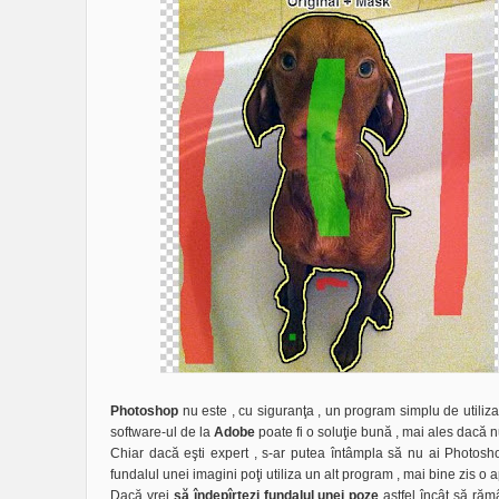
Photoshop
nu este , cu siguranţa , un program simplu de utilizat ,
software-ul de la
Adobe
poate fi o soluţie bună , mai ales dacă n
Chiar dacă eşti expert , s-ar putea întâmpla să nu ai Photosh
fundalul unei imagini poţi utiliza un alt program , mai bine zis o
Dacă vrei
să îndepîrtezi fundalul unei poze
astfel încât să răm