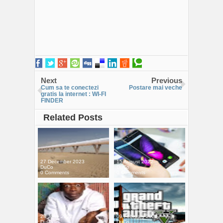
Next
Previous
Cum sa te conectezi
Postare mai veche
gratis la internet : WI-FI
FINDER
Related Posts
27 December 2023
15 August 2022
DuCo
DuCo
0 Comments
0 Comments
28 June 2022
09 February 2021
DuCo
DuCo