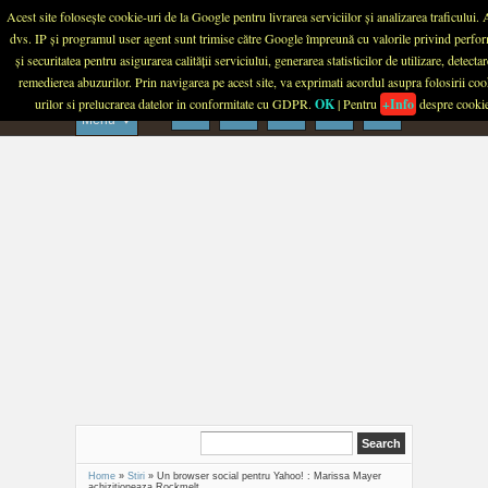
Menu
Acest site folosește cookie-uri de la Google pentru livrarea serviciilor și analizarea traficului.
dvs. IP și programul user agent sunt trimise către Google împreună cu valorile privind perfo
PLANETA TECH
și securitatea pentru asigurarea calității serviciului, generarea statisticilor de utilizare, detectar
remedierea abuzurilor. Prin navigarea pe acest site, va exprimati acordul asupra folosirii coo
urilor si prelucrarea datelor in conformitate cu GDPR.
OK
| Pentru
+Info
despre cooki
Menu
Home
»
Stiri
»
Un browser social pentru Yahoo! : Marissa Mayer
achizitioneaza Rockmelt