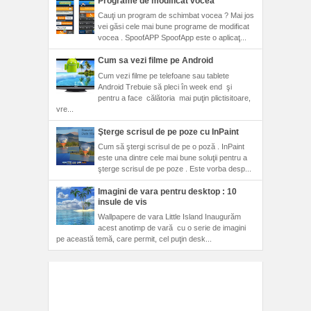
Programe de modificat vocea
Cauţi un program de schimbat vocea ? Mai jos
vei găsi cele mai bune programe de modificat
vocea . SpoofAPP SpoofApp este o aplicaţ...
Cum sa vezi filme pe Android
Cum vezi filme pe telefoane sau tablete
Android Trebuie să pleci în week end şi
pentru a face călătoria mai puţin plictisitoare,
vre...
Şterge scrisul de pe poze cu InPaint
Cum să ştergi scrisul de pe o poză . InPaint
este una dintre cele mai bune soluţii pentru a
şterge scrisul de pe poze . Este vorba desp...
Imagini de vara pentru desktop : 10
insule de vis
Wallpapere de vara Little Island Inaugurăm
acest anotimp de vară cu o serie de imagini
pe această temă, care permit, cel puţin desk...