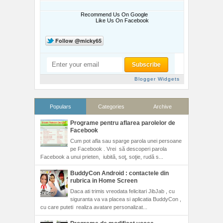
Recommend Us On Google
Like Us On Facebook
Blogger Widgets
Populars
Categories
Archive
Programe pentru aflarea parolelor de
Facebook
Cum pot afla sau sparge parola unei persoane
pe Facebook . Vrei să descoperi parola
Facebook a unui prieten, iubită, soţ, soţie, rudă s...
BuddyCon Android : contactele din
rubrica in Home Screen
Daca ati trimis vreodata felicitari JibJab , cu
siguranta va va placea si aplicatia BuddyCon ,
cu care puteti realiza avatare personalizat...