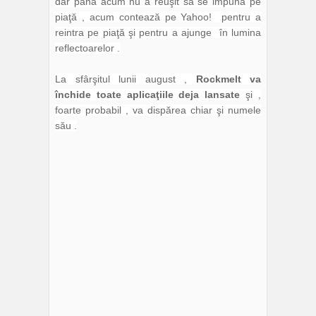
dar până acum nu a reuşit să se impună pe
piaţă , acum contează pe Yahoo! pentru a
reintra pe piaţă şi pentru a ajunge în lumina
reflectoarelor .
La sfârşitul lunii august ,
Rockmelt va
închide toate aplicaţiile deja lansate
şi ,
foarte probabil , va dispărea chiar şi numele
său .