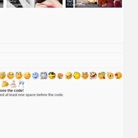
DuCo
DuCo
0 Comments
0 Comments
 see the code!
ed at least one space before the code.