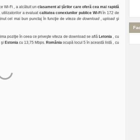
e Wi-Fi , a alcătuit un
clasament al ţărilor care oferă cea mai rapidă
ilizatorilor a evaluat
calitatea conexiunilor publice Wi-Fi
în 172 de
bţinut cel mai bun punctaj în funcţie de
viteza de download
,
upload
şi
Fa
 prima poziţie în ceea ce priveşte viteza de download se află
Letonia
, cu
 şi
Estonia
cu 13,75 Mbps.
România
ocupă locul 5 în această listă , cu