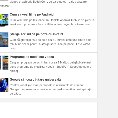
placea si aplicatia BuddyCon , cu care puteti realiza avatare
nalizat...
Cum sa vezi filme pe Android
Cum vezi filme pe telefoane sau tablete Android Trebuie să pleci în
week end şi pentru a face călătoria mai puţin plictisitoare, vre...
Şterge scrisul de pe poze cu InPaint
Cum să ştergi scrisul de pe o poză . InPaint este una dintre cele
mai bune soluţii pentru a şterge scrisul de pe poze . Este vorba
desp...
Programe de modificat vocea
Cauţi un program de schimbat vocea ? Mai jos vei găsi cele mai
bune programe de modificat vocea . SpoofAPP SpoofApp este o
aplicaţ...
Google şi noua căutare universală
Control vocal şi e-mail personale în rezultatele de căutare.
Google , a prezentat o versiune mai performantă a unei aplicaţii
de cău...