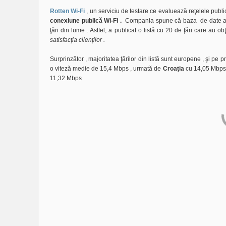
Rotten Wi-Fi
, un serviciu de testare ce evaluează reţelele public
conexiune publică Wi-Fi .
Compania spune că baza de date a ut
ţări din lume . Astfel, a publicat o listă cu 20 de ţări care au o
satisfacţia clienţilor .
Surprinzător , majoritatea ţărilor din listă sunt europene , şi pe
o viteză medie de 15,4 Mbps , urmată de
Croaţia
cu 14,05 Mbps
11,32 Mbps