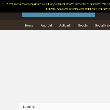
Acest site folosește cookie-uri de la Google pentru livrarea serviciilor și analizarea trafic
PLANETA TECH
utilizare, detectarea și remedierea abuzurilor. Prin navi
Home
Android
Aplicatii
Google
Social Ne
Loading...