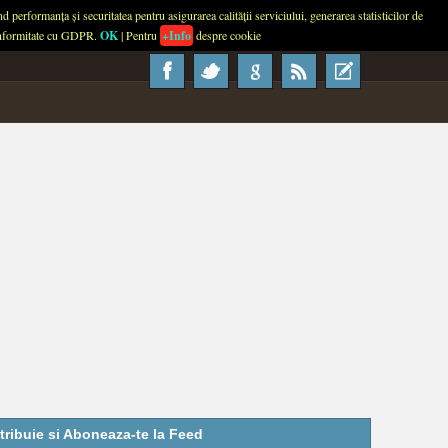
performanța și securitatea pentru asigurarea calității serviciului, generarea statisticilor de
About
Contact
Advertise
Usage
 conformitate cu GDPR.
OK
| Pentru
+Info
despre cookie
tribuie si Aboneaza-te la Feed