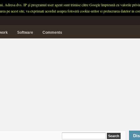
ului. Adresa dvs. IP și programul user agent sunt trimise către Google împreună cu valorile privind 
garea pe acest site, va exprimati acordul asupra folosirii cookie-urilor si prelucrarea datelor in
twork
Software
Comments
Dis