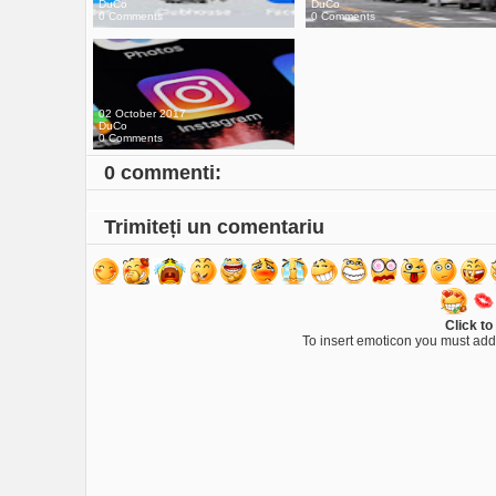
DuCo
DuCo
0 Comments
0 Comments
02 October 2017
DuCo
0 Comments
0 commenti:
Trimiteți un comentariu
Click to
To insert emoticon you must add