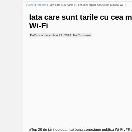
Home
»
Internet
»
Iata care sunt tarile cu cea mai rapida conexiune publica Wi-Fi
Iata care sunt tarile cu cea 
Wi-Fi
DuCo
on
decembrie 21, 2014
No Comment
#Top 20 de ţări cu cea mai buna conexiune publica Wi-Fi . #R