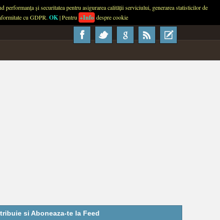
performanța și securitatea pentru asigurarea calității serviciului, generarea statisticilor de
About
Contact
Advertise
Usage
 conformitate cu GDPR.
OK
| Pentru
+Info
despre cookie
tribuie si Aboneaza-te la Feed