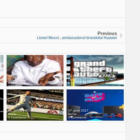
Previous
Lionel Messi , ambasadorul brandului Huawei
28 June 2022
09 February 2021
DuCo
DuCo
0 Comments
0 Comments
06 January 2018
07 June 2017
DuCo
DuCo
0 Comments
0 Comments