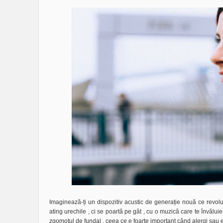
Imaginează-ți un dispozitiv acustic de generație nouă ce revolu
ating urechile , ci se poartă pe gât , cu o muzică care te învăluie
zgomotul de fundal , ceea ce e foarte important când alergi sau eș