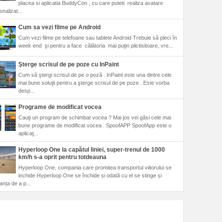
placea si aplicatia BuddyCon , cu care puteti realiza avatare
nalizat...
Cum sa vezi filme pe Android
Cum vezi filme pe telefoane sau tablete Android Trebuie să pleci în
week end şi pentru a face călătoria mai puţin plictisitoare, vre...
Şterge scrisul de pe poze cu InPaint
Cum să ştergi scrisul de pe o poză . InPaint este una dintre cele
mai bune soluţii pentru a şterge scrisul de pe poze . Este vorba
desp...
Programe de modificat vocea
Cauţi un program de schimbat vocea ? Mai jos vei găsi cele mai
bune programe de modificat vocea . SpoofAPP SpoofApp este o
aplicaţ...
Hyperloop One la capătul liniei, super-trenul de 1000
km/h s-a oprit pentru totdeauna
Hyperloop One, compania care promitea transportul viitorului se
inchide Hyperloop One se închide și odată cu el se stinge și
anța de a p...