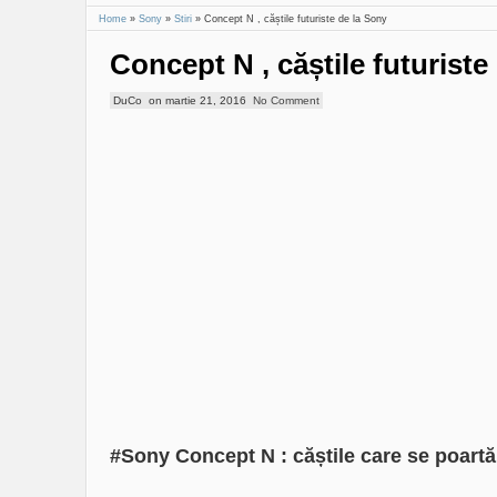
Home
»
Sony
»
Stiri
»
Concept N , căștile futuriste de la Sony
Concept N , căștile futuriste
DuCo
on
martie 21, 2016
No Comment
#Sony Concept N : căștile care se poartă