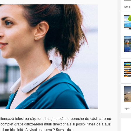
perso
sper
ționează folosirea căștilor . Imaginează-ti o pereche de căști care nu
 complet grație difuzoarelor multi direcționale și posibilitatea de a auzi
ti pe bicicletă . Ai visat așa ceva ?
Sony
, da .