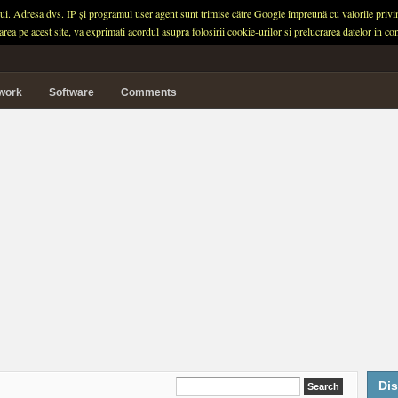
ului. Adresa dvs. IP și programul user agent sunt trimise către Google împreună cu valorile privind 
garea pe acest site, va exprimati acordul asupra folosirii cookie-urilor si prelucrarea datelor in
twork
Software
Comments
Dis