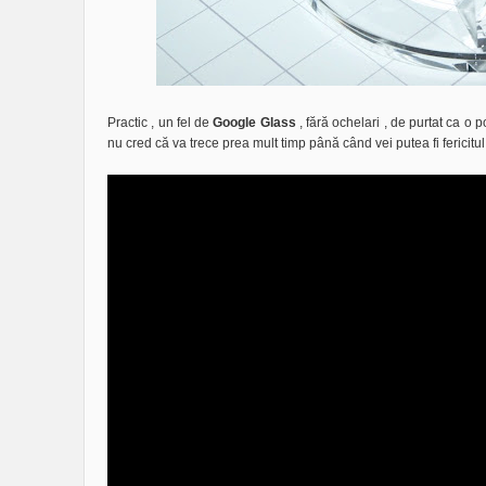
Practic , un fel de
Google Glass
, fără ochelari , de purtat ca o 
nu cred că va trece prea mult timp până când vei putea fi fericitul