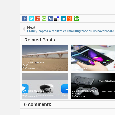
Next
Franky Zapata a realizat cel mai lung zbor cu un hoverboard
Related Posts
27 December 2023
15 August 2022
DuCo
DuCo
0 Comments
0 Comments
09 February 2021
19 September 2018
DuCo
DuCo
0 Comments
0 Comments
0 commenti: