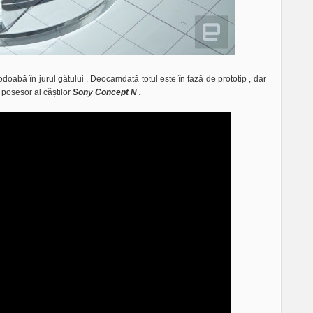
podoabă în jurul gâtului . Deocamdată totul este în fază de prototip , dar
 posesor al căștilor
Sony Concept N .