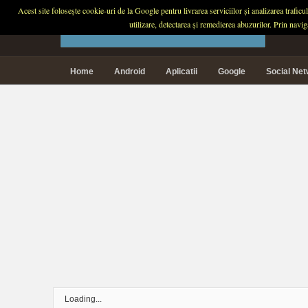
Acest site folosește cookie-uri de la Google pentru livrarea serviciilor și analizarea trafic
PLANETA TECH
utilizare, detectarea și remedierea abuzurilor. Prin navi
Home
Android
Aplicatii
Google
Social Ne
Loading...