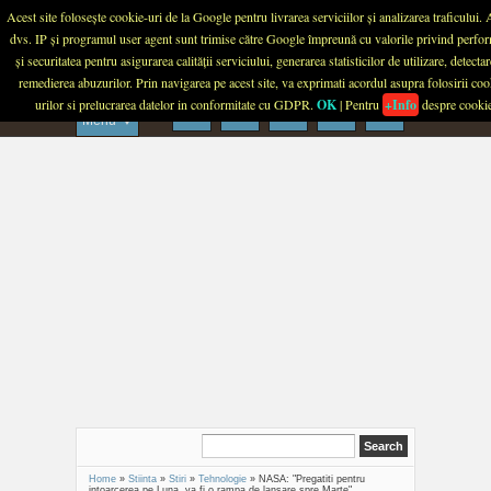
Menu
Acest site folosește cookie-uri de la Google pentru livrarea serviciilor și analizarea traficului.
dvs. IP și programul user agent sunt trimise către Google împreună cu valorile privind perfo
PLANETA TECH
și securitatea pentru asigurarea calității serviciului, generarea statisticilor de utilizare, detectar
remedierea abuzurilor. Prin navigarea pe acest site, va exprimati acordul asupra folosirii coo
urilor si prelucrarea datelor in conformitate cu GDPR.
OK
| Pentru
+Info
despre cooki
Menu
Home
»
Stiinta
»
Stiri
»
Tehnologie
»
NASA: "Pregatiti pentru
intoarcerea pe Luna, va fi o rampa de lansare spre Marte"