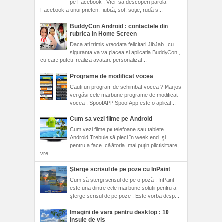
pe Facebook . Vrei să descoperi parola
Facebook a unui prieten, iubită, soţ, soţie, rudă s...
BuddyCon Android : contactele din
rubrica in Home Screen
Daca ati trimis vreodata felicitari JibJab , cu
siguranta va va placea si aplicatia BuddyCon ,
cu care puteti realiza avatare personalizat...
Programe de modificat vocea
Cauţi un program de schimbat vocea ? Mai jos
vei găsi cele mai bune programe de modificat
vocea . SpoofAPP SpoofApp este o aplicaţ...
Cum sa vezi filme pe Android
Cum vezi filme pe telefoane sau tablete
Android Trebuie să pleci în week end şi
pentru a face călătoria mai puţin plictisitoare,
vre...
Şterge scrisul de pe poze cu InPaint
Cum să ştergi scrisul de pe o poză . InPaint
este una dintre cele mai bune soluţii pentru a
şterge scrisul de pe poze . Este vorba desp...
Imagini de vara pentru desktop : 10
insule de vis