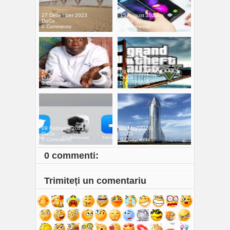
27 December 2023
15 August 2022
DuCo
DuCo
0 Comments
0 Comments
28 June 2022
09 February 2021
DuCo
DuCo
0 Comments
0 Comments
09 February 2021
31 May 2020
DuCo
DuCo
0 Comments
0 Comments
0 commenti:
Trimiteți un comentariu