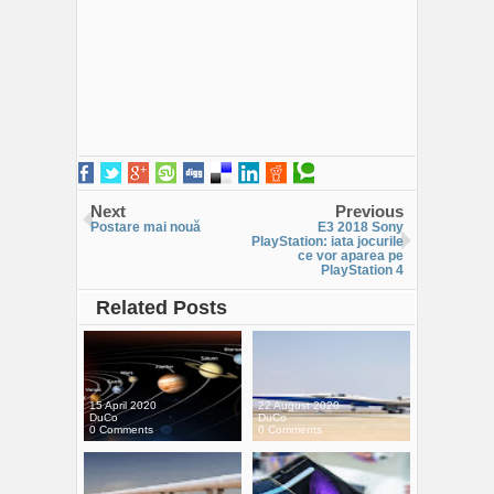
Next
Previous
Postare mai nouă
E3 2018 Sony
PlayStation: iata jocurile
ce vor aparea pe
PlayStation 4
Related Posts
15 April 2020
22 August 2020
DuCo
DuCo
0 Comments
0 Comments