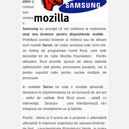
aţion
şi
colosul
sud
coreea
n
Samsung
au anunţat că vor colabora la realizarea
unui nou browser pentru dispozitivele mobile
.
Prototipul acestui browser si motorul sau de afisare
sunt numite
Servo
, iar codul acestuia este scris intr-
un limbaj de programare numit Rust, care este
dezvoltat tot de catre Mozilla Foundation . Pentru
utilizatori, Rust promite sporuri de viteza datorita
optimizarilor atat pentru procesarea paralela, cat si
pentru suportul nativ pentru nuclee multiple de
procesare
In realitate
Servo
nu este o noutate absolută ,
deoarece la implementarea sa se lucrează de doi ani
, saltul de calitate fiind făcut acum , odată cu
intervenţia Seulului , care intenţionează să-l
integreze pe smartphone-uri şi tablete .
Practic , ideea ar fi aceea de a propune o alternativă
utilizabilă în interiorul sistemului de operare Android ,
de fapt , caracteristicele Roboţelului Verde ar putea