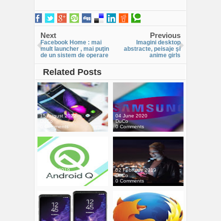
Next
Previous
Facebook Home : mai
Imagini desktop
mult launcher , mai puţin
abstracte, peisaje şi
de un sistem de operare
anime girls
Related Posts
15 August 2022
04 June 2020
DuCo
DuCo
0 Comments
0 Comments
12 May 2019
02 February 2019
DuCo
DuCo
0 Comments
0 Comments