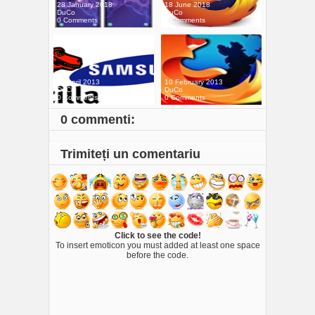
28 January 2018
18 June 2018
DuCo
DuCo
0 Comments
0 Comments
05 April 2013
10 February 2013
DuCo
DuCo
0 Comments
0 Comments
0 commenti:
Trimiteți un comentariu
Click to see the code!
To insert emoticon you must added at least one space
before the code.