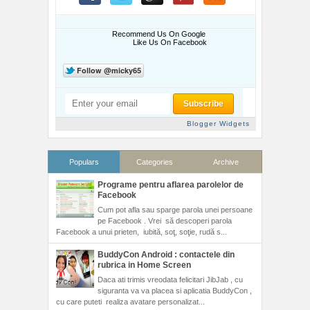
Recommend Us On Google
Like Us On Facebook
Blogger Widgets
Populars
Categories
Archive
Programe pentru aflarea parolelor de
Facebook
Cum pot afla sau sparge parola unei persoane
pe Facebook . Vrei să descoperi parola
Facebook a unui prieten, iubită, soţ, soţie, rudă s...
BuddyCon Android : contactele din
rubrica in Home Screen
Daca ati trimis vreodata felicitari JibJab , cu
siguranta va va placea si aplicatia BuddyCon ,
cu care puteti realiza avatare personalizat...