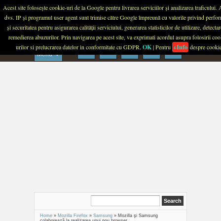
Menu
Acest site folosește cookie-uri de la Google pentru livrarea serviciilor și analizarea traficului.
dvs. IP și programul user agent sunt trimise către Google împreună cu valorile privind perfo
PLANETA TECH
și securitatea pentru asigurarea calității serviciului, generarea statisticilor de utilizare, detectar
remedierea abuzurilor. Prin navigarea pe acest site, va exprimati acordul asupra folosirii coo
urilor si prelucrarea datelor in conformitate cu GDPR.
OK
| Pentru
+Info
despre cooki
Menu
Home
»
Mozilla Firefox
»
Samsung
»
Mozilla şi Samsung
colaborează la realizarea unui nou browser