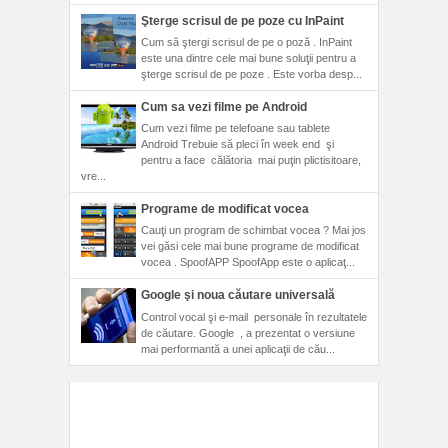
Şterge scrisul de pe poze cu InPaint
Cum să ştergi scrisul de pe o poză . InPaint
este una dintre cele mai bune soluţii pentru a
şterge scrisul de pe poze . Este vorba desp...
Cum sa vezi filme pe Android
Cum vezi filme pe telefoane sau tablete
Android Trebuie să pleci în week end şi
pentru a face călătoria mai puţin plictisitoare,
vre...
Programe de modificat vocea
Cauţi un program de schimbat vocea ? Mai jos
vei găsi cele mai bune programe de modificat
vocea . SpoofAPP SpoofApp este o aplicaţ...
Google şi noua căutare universală
Control vocal şi e-mail personale în rezultatele
de căutare. Google , a prezentat o versiune
mai performantă a unei aplicaţii de cău...