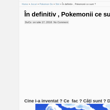
Home
»
Jocuri
»
Pokemon Go
»
Stiri
»
În definitiv , Pokemonii ce sunt ?
În definitiv , Pokemonii ce s
DuCo
on
iulie 17, 2016
No Comment
Cine i-a inventat ? Ce fac ? Câți sunt ? 