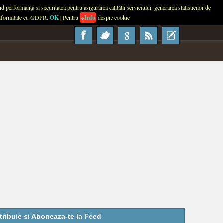
performanța și securitatea pentru asigurarea calității serviciului, generarea statisticilor de
About
Contact
Advertise
Usage
 conformitate cu GDPR.
OK
| Pentru
+Info
despre cookie
tribuie si Aboneaza-te la Feed