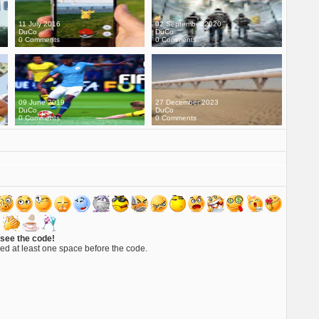
11 July 2016
02 September 2020
DuCo
DuCo
0 Comments
0 Comments
09 June 2019
27 December 2023
DuCo
DuCo
0 Comments
0 Comments
 see the code!
ed at least one space before the code.