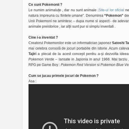
Ce sunt Pokemonii ?
Le numim animaluțe , dar nu sunt animale .
Site-ul lor oficial
ne 
natura impreuna cu fiintele umane”. Denumirea
“Pokemon”
der
Unii Pokemoni ne amintesc – dupa nume si aspect - de adevarat
animale preistorice , iar alții sunt pur si simplu inventati .
Cine i-a inventat ?
Creatorul Pokemonilor este un informatician japonez
Satoshi Taj
mai celebra consolă de jocuri portabile din istorie .Acum cateva
Tajiri
a plecat de la acest concept pentru a-și dezvolta idee
Pokemon Verde
– lansate in Japonia in anul 1966. Mai tarziu
RPG pe Game Boy :
Pokemon Red Version
si
Pokemon Blue Ve
Cum se jucau primele jocuri de Pokemon ?
Asa :