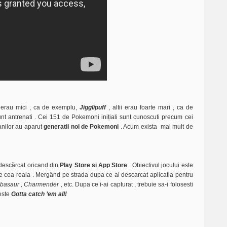
i erau mici , ca de exemplu,
Jigglipuff
, altii erau foarte mari , ca de
t antrenati . Cei 151 de Pokemoni inițiali sunt cunoscuti precum cei
anilor au aparut
generatii noi de Pokemoni
. Acum exista mai mult de
 descărcat oricand din
Play Store si App Store
. Obiectivul jocului este
e cea reala . Mergând pe strada dupa ce ai descarcat aplicatia pentru
lbasaur , Charmender ,
etc. Dupa ce i-ai capturat , trebuie sa-i folosesti
 este
Gotta catch ’em all!