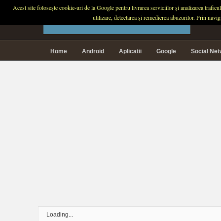
Acest site folosește cookie-uri de la Google pentru livrarea serviciilor și analizarea trafic
PLANETA TECH
utilizare, detectarea și remedierea abuzurilor. Prin navi
Home
Android
Aplicatii
Google
Social Ne
Loading...