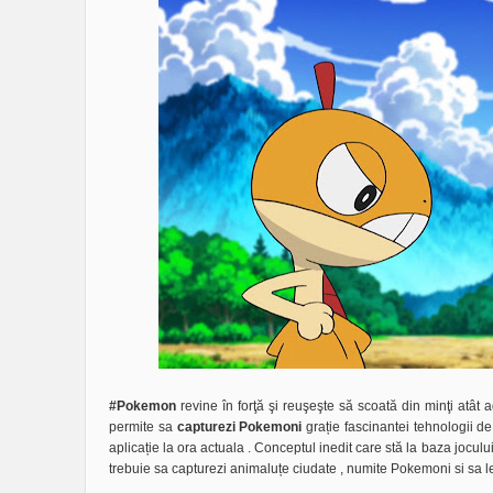
#Pokemon
revine în forţă şi reuşeşte să scoată din minţi atât ad
permite sa
capturezi Pokemoni
grație fascinantei tehnologii 
aplicație la ora actuala . Conceptul inedit care stă la baza joculu
trebuie sa capturezi animaluțe ciudate , numite Pokemoni si sa le 