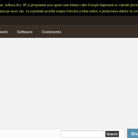
ului. Adresa dvs. IP și programul user agent sunt trimise către Google împreună cu valorile privind 
garea pe acest site, va exprimati acordul asupra folosirii cookie-urilor si prelucrarea datelor in
twork
Software
Comments
Dis