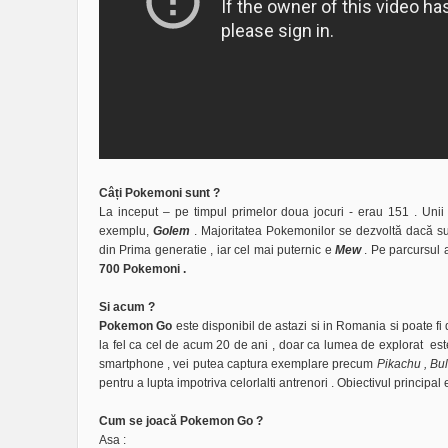
Câți Pokemoni sunt ?
La inceput – pe timpul primelor doua jocuri - erau 151 . Uni
exemplu,
Golem
. Majoritatea Pokemonilor se dezvoltă dacă sun
din Prima generatie , iar cel mai puternic e
Mew
. Pe parcursul 
700 Pokemoni .
Si acum ?
Pokemon Go
este disponibil de astazi si in Romania si poate fi
la fel ca cel de acum 20 de ani , doar ca lumea de explorat est
smartphone , vei putea captura exemplare precum
Pikachu , Bu
pentru a lupta impotriva celorlalti antrenori . Obiectivul principal
Cum se joacă Pokemon Go ?
Asa :