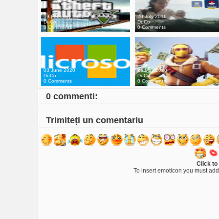
09 February 2021
20 July 2016
DuCo
DuCo
0 Comments
0 Comments
03 June 2020
25 May 2020
DuCo
DuCo
0 Comments
0 Comments
0 commenti:
Trimiteți un comentariu
Click to
To insert emoticon you must add