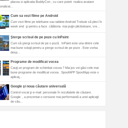
placea si aplicatia BuddyCon , cu care puteti realiza avatare
nalizat...
Cum sa vezi filme pe Android
Cum vezi filme pe telefoane sau tablete Android Trebuie să pleci în
week end şi pentru a face călătoria mai puţin plictisitoare, vre...
Şterge scrisul de pe poze cu InPaint
Cum să ştergi scrisul de pe o poză . InPaint este una dintre cele
mai bune soluţii pentru a şterge scrisul de pe poze . Este vorba
desp...
Programe de modificat vocea
Cauţi un program de schimbat vocea ? Mai jos vei găsi cele mai
bune programe de modificat vocea . SpoofAPP SpoofApp este o
aplicaţ...
Google şi noua căutare universală
Control vocal şi e-mail personale în rezultatele de căutare.
Google , a prezentat o versiune mai performantă a unei aplicaţii
de cău...