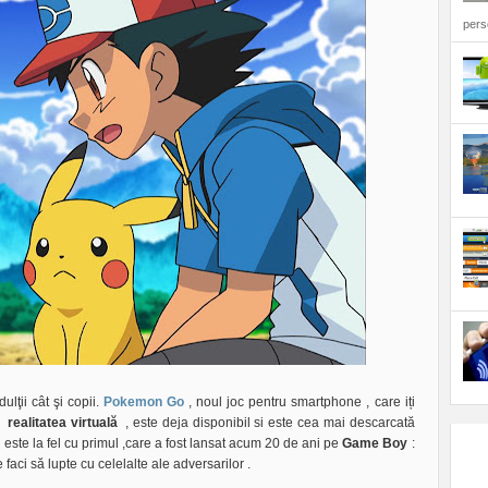
perso
ulţii cât şi copii.
Pokemon Go
, noul joc pentru smartphone , care iți
de
realitatea virtuală
, este deja disponibil si este cea mai descarcată
i este la fel cu primul ,care a fost lansat acum 20 de ani pe
Game Boy
:
faci să lupte cu celelalte ale adversarilor .