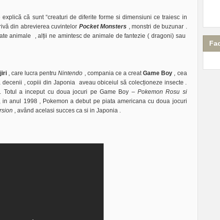
explică că sunt “creaturi de diferite forme si dimensiuni ce traiesc in
ivă din abrevierea cuvintelor
Pocket Monsters
, monstri de buzunar .
e animale , alții ne amintesc de animale de fantezie ( dragoni) sau
Fa
iri
, care lucra pentru
Nintendo
, compania ce a creat
Game Boy
, cea
 decenii , copiii din Japonia aveau obiceiul să colecționeze insecte .
a. Totul a inceput cu doua jocuri pe Game Boy –
Pokemon Rosu si
 , in anul 1998 , Pokemon a debut pe piata americana cu doua jocuri
rsion
, având acelasi succes ca si in Japonia .