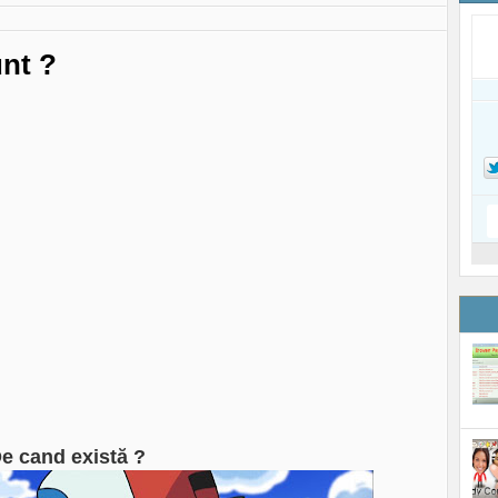
unt ?
De cand există ?