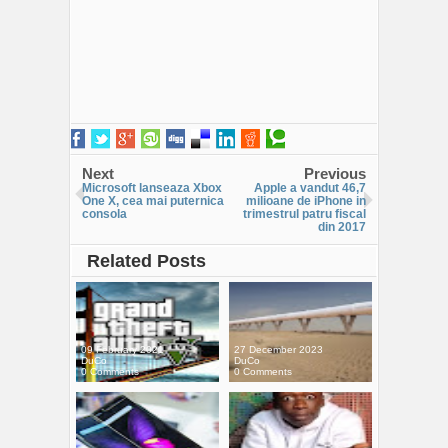
Next
Previous
Microsoft lanseaza Xbox
Apple a vandut 46,7
One X, cea mai puternica
milioane de iPhone in
consola
trimestrul patru fiscal
din 2017
Related Posts
09 February 2021
27 December 2023
DuCo
DuCo
0 Comments
0 Comments