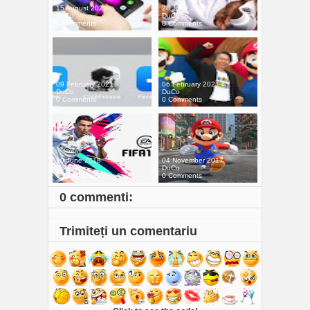
15 August 2022
28 June 2022
DuCo
DuCo
0 Comments
0 Comments
09 February 2021
06 February 2021
DuCo
DuCo
0 Comments
0 Comments
10 June 2018
04 November 2017
DuCo
DuCo
0 Comments
0 Comments
0 commenti:
Trimiteți un comentariu