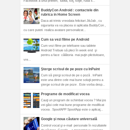
Facebook a unui prieten, iubită, soţ, soţie, rudă s...
BuddyCon Android : contactele din
rubrica in Home Screen
Daca ati trimis vreodata felicitari JibJab , cu
siguranta va va placea si aplicatia BuddyCon ,
cu care puteti realiza avatare personalizat...
Cum sa vezi filme pe Android
Cum vezi filme pe telefoane sau tablete
Android Trebuie să pleci în week end şi
pentru a face călătoria mai puţin plictisitoare,
vre...
Şterge scrisul de pe poze cu InPaint
Cum să ştergi scrisul de pe o poză . InPaint
este una dintre cele mai bune soluţii pentru a
şterge scrisul de pe poze . Este vorba desp...
Programe de modificat vocea
Cauţi un program de schimbat vocea ? Mai jos
vei găsi cele mai bune programe de modificat
vocea . SpoofAPP SpoofApp este o aplicaţ...
Google şi noua căutare universală
Control vocal şi e-mail personale în rezultatele
de căutare. Google , a prezentat o versiune