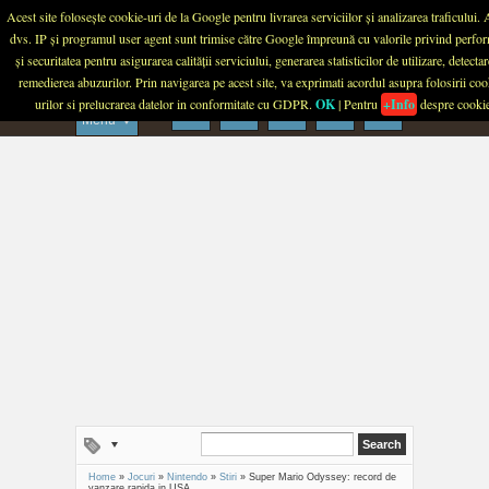
Menu
Acest site folosește cookie-uri de la Google pentru livrarea serviciilor și analizarea traficului.
dvs. IP și programul user agent sunt trimise către Google împreună cu valorile privind perfo
PLANETA TECH
și securitatea pentru asigurarea calității serviciului, generarea statisticilor de utilizare, detectar
remedierea abuzurilor. Prin navigarea pe acest site, va exprimati acordul asupra folosirii coo
urilor si prelucrarea datelor in conformitate cu GDPR.
OK
| Pentru
+Info
despre cooki
Menu
Home
»
Jocuri
»
Nintendo
»
Stiri
»
Super Mario Odyssey: record de
vanzare rapida in USA