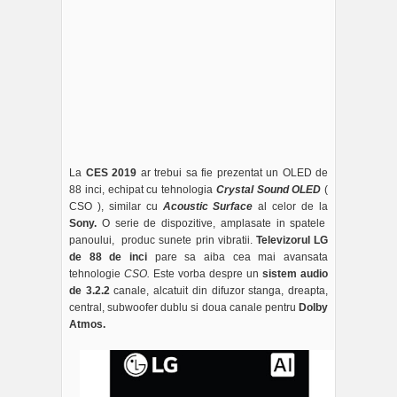
La
CES 2019
ar trebui sa fie prezentat un OLED de
88 inci, echipat cu tehnologia
Crystal Sound OLED
(
CSO ), similar cu
Acoustic Surface
al celor de la
Sony.
O serie de dispozitive, amplasate in spatele
panoului, produc sunete prin vibratii.
Televizorul LG
de 88 de inci
pare sa aiba cea mai avansata
tehnologie
CSO.
Este vorba despre un
sistem audio
de 3.2.2
canale, alcatuit din difuzor stanga, dreapta,
central, subwoofer dublu si doua canale pentru
Dolby
Atmos.