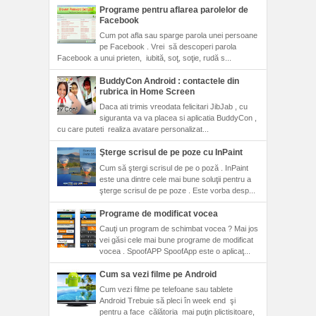
Programe pentru aflarea parolelor de
Facebook
Cum pot afla sau sparge parola unei persoane
pe Facebook . Vrei să descoperi parola
Facebook a unui prieten, iubită, soţ, soţie, rudă s...
BuddyCon Android : contactele din
rubrica in Home Screen
Daca ati trimis vreodata felicitari JibJab , cu
siguranta va va placea si aplicatia BuddyCon ,
cu care puteti realiza avatare personalizat...
Şterge scrisul de pe poze cu InPaint
Cum să ştergi scrisul de pe o poză . InPaint
este una dintre cele mai bune soluţii pentru a
şterge scrisul de pe poze . Este vorba desp...
Programe de modificat vocea
Cauţi un program de schimbat vocea ? Mai jos
vei găsi cele mai bune programe de modificat
vocea . SpoofAPP SpoofApp este o aplicaţ...
Cum sa vezi filme pe Android
Cum vezi filme pe telefoane sau tablete
Android Trebuie să pleci în week end şi
pentru a face călătoria mai puţin plictisitoare,