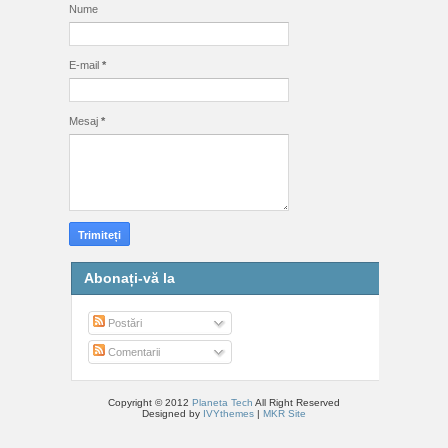
Nume
E-mail
*
Mesaj
*
Abonați-vă la
Postări
Comentarii
Copyright © 2012
Planeta Tech
All Right Reserved
Designed by
IVYthemes
|
MKR Site