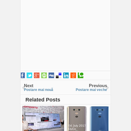
Next
Previous
Postare mai nouă
Postare mai veche
Related Posts
06 January 2019
04 July 2017
DuCo
DuCo