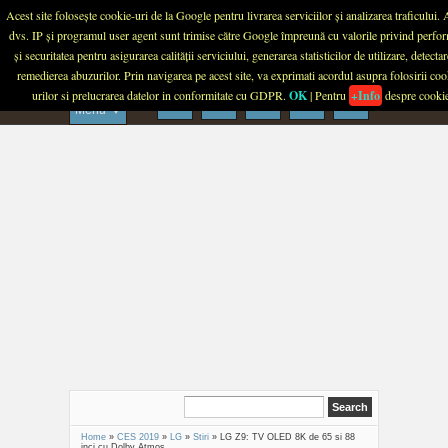
Menu
Acest site folosește cookie-uri de la Google pentru livrarea serviciilor și analizarea traficului.
dvs. IP și programul user agent sunt trimise către Google împreună cu valorile privind perfo
PLANETA TECH
și securitatea pentru asigurarea calității serviciului, generarea statisticilor de utilizare, detectar
remedierea abuzurilor. Prin navigarea pe acest site, va exprimati acordul asupra folosirii coo
urilor si prelucrarea datelor in conformitate cu GDPR.
OK
| Pentru
+Info
despre cooki
Menu
Home
»
CES 2019
»
LG
»
Stiri
»
LG Z9: TV OLED 8K de 65 si 88
inci cu Dolby Atmos