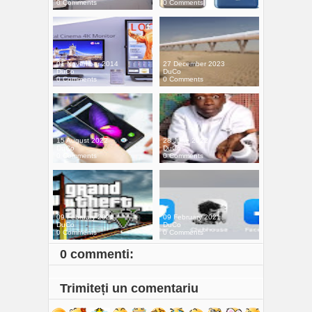
0 Comments
0 Comments
01 November 2014
27 December 2023
DuCo
DuCo
0 Comments
0 Comments
15 August 2022
28 June 2022
DuCo
DuCo
0 Comments
0 Comments
09 February 2021
09 February 2021
DuCo
DuCo
0 Comments
0 Comments
0 commenti:
Trimiteți un comentariu